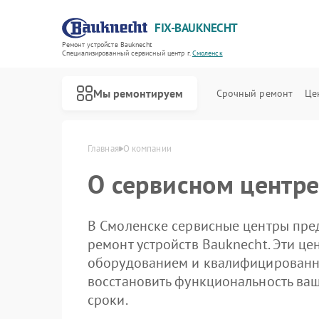
FIX-BAUKNECHT
Ремонт устройств Bauknecht
Специализированный cервисный центр г.
Смоленск
Мы ремонтируем
Срочный ремонт
Це
Главная
О компании
О сервисном центре
В Смоленске сервисные центры пре
ремонт устройств Bauknecht. Эти 
оборудованием и квалифицированн
Ремонт варочных панелей Bauknecht
Ремонт духовых шкафов Bauknecht
Ремонт микроволновых печей Bauknecht
Ремонт посудомоечных машин Bauknecht
Ремонт стиральных машин Bauknecht
Ремонт холодильников Bauknecht
восстановить функциональность ваш
сроки.