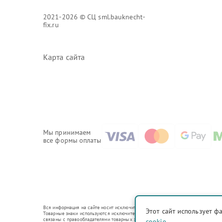
2021-2026 © СЦ sml.bauknecht-
fix.ru
Карта сайта
Мы принимаем
все формы оплаты
Вся информация на сайте носит исключительно справочный характер.
Этот сайт использует ф
Товарные знаки используются исключительно для описания устройств, в отношени
связаны с правообладателями товарных знаков или их официальными представи
cookie