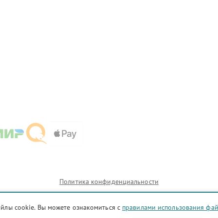
Политика конфиденциальности
айлы cookie. Вы можете ознакомиться с
правилами использования фа
и которых сервисные центры sml.bauknecht-fix.ru предоставляют услуги по ремонту. Услуги оказыв
телями.