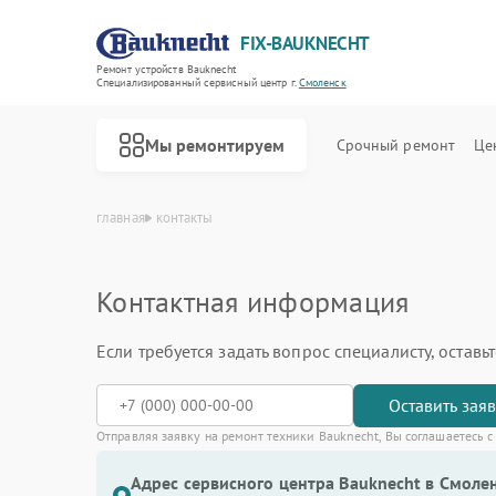
FIX-BAUKNECHT
Ремонт устройств Bauknecht
Специализированный cервисный центр г.
Смоленск
Мы ремонтируем
Срочный ремонт
Це
главная
контакты
Контактная информация
Если требуется задать вопрос специалисту, остав
Оставить зая
Ремонт варочных панелей Bauknecht
Ремонт духовых шкафов Bauknecht
Ремонт микроволновых печей Bauknecht
Ремонт посудомоечных машин Bauknecht
Ремонт стиральных машин Bauknecht
Ремонт холодильников Bauknecht
Отправляя заявку на ремонт техники Bauknecht, Вы соглашаетесь 
Адрес сервисного центра Bauknecht в Смолен