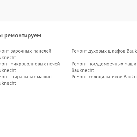
ы ремонтируем
монт варочных панелей
Ремонт духовых шкафов Bauk
uknecht
монт микроволновых печей
Ремонт посудомоечных маши
uknecht
Bauknecht
монт стиральных машин
Ремонт холодильников Baukn
uknecht