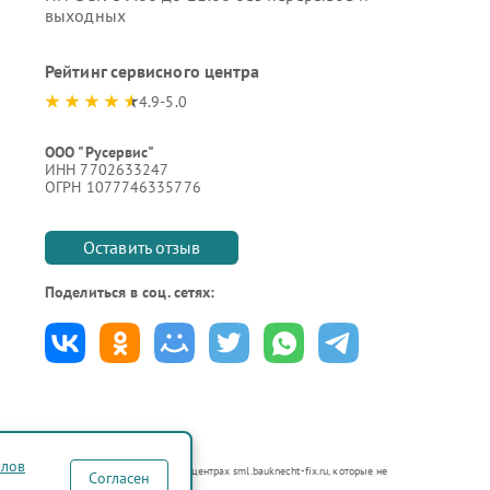
выходных
Рейтинг сервисного центра
4.9-5.0
ООО "Русервис"
ИНН 7702633247
ОГРН 1077746335776
Оставить отзыв
Поделиться в соц. сетях:
йлов
аются в неавторизованных сервисных центрах sml.bauknecht-fix.ru, которые не
Согласен