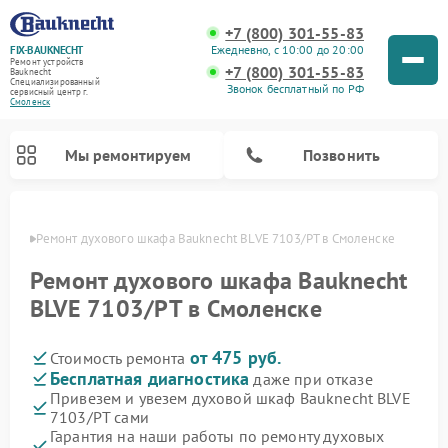
+7 (800) 301-55-83
Ежедневно, с 10:00 до 20:00
FIX-BAUKNECHT
Ремонт устройств
+7 (800) 301-55-83
Bauknecht
Специализированный
Звонок бесплатный по РФ
cервисный центр г.
Смоленск
Мы ремонтируем
Позвонить
енске
Ремонт духового шкафа Bauknecht BLVE 7103/PT в Смоленске
Ремонт духового шкафа Bauknecht
BLVE 7103/PT в Смоленске
от 475 руб.
Стоимость ремонта
Ремонт варочных панелей Bauknecht
Ремонт посудомоечных машин Bauknecht
Ремонт холодильников Bauknecht
Ремонт микроволновых печей Bauknecht
Ремонт стиральных машин Bauknecht
Бесплатная диагностика
даже при отказе
Привезем и увезем духовой шкаф Bauknecht BLVE
7103/PT сами
Гарантия на наши работы по ремонту духовых