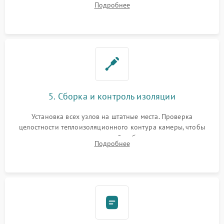
Подробнее
выгоревших реле, восстановление контактов и замена
уплотнителя.
5. Сборка и контроль изоляции
Установка всех узлов на штатные места. Проверка
целостности теплоизоляционного контура камеры, чтобы
исключить перегрев кухонной мебели и потерю тепла.
Подробнее
Надежная фиксация клемм и сборка корпуса шкафа.