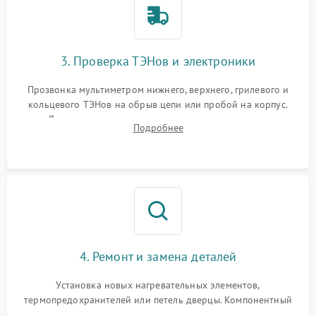
3. Проверка ТЭНов и электроники
Прозвонка мультиметром нижнего, верхнего, грилевого и
кольцевого ТЭНов на обрыв цепи или пробой на корпус.
Диагностика термостата, датчиков температуры,
Подробнее
переключателя режимов и мотора конвекции.
4. Ремонт и замена деталей
Установка новых нагревательных элементов,
термопредохранителей или петель дверцы. Компонентный
ремонт электронного модуля управления, замена