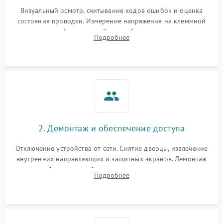
Визуальный осмотр, считывание кодов ошибок и оценка
состояния проводки. Измерение напряжения на клеммной
колодке. Анализ жалоб на проблемы с нагревом,
Подробнее
конвекцией, панелью управления или блокировкой дверцы.
2. Демонтаж и обеспечение доступа
Отключение устройства от сети. Снятие дверцы, извлечение
внутренних направляющих и защитных экранов. Демонтаж
задней или верхней панели для прямого доступа к
Подробнее
нагревательным элементам, плате и вентиляторам.