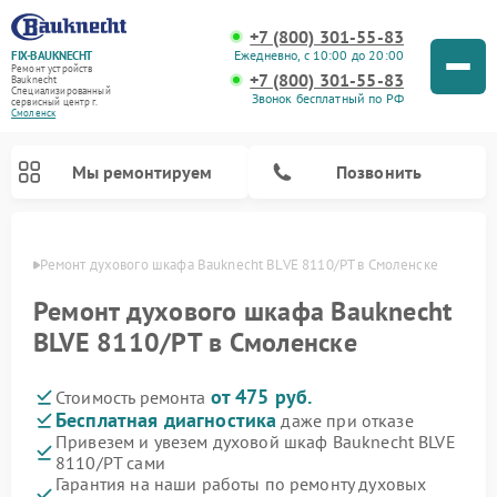
+7 (800) 301-55-83
Ежедневно, с 10:00 до 20:00
FIX-BAUKNECHT
Ремонт устройств
+7 (800) 301-55-83
Bauknecht
Специализированный
Звонок бесплатный по РФ
cервисный центр г.
Смоленск
Мы ремонтируем
Позвонить
енске
Ремонт духового шкафа Bauknecht BLVE 8110/PT в Смоленске
Ремонт духового шкафа Bauknecht
BLVE 8110/PT в Смоленске
от 475 руб.
Стоимость ремонта
Ремонт варочных панелей Bauknecht
Ремонт посудомоечных машин Bauknecht
Ремонт холодильников Bauknecht
Ремонт микроволновых печей Bauknecht
Ремонт стиральных машин Bauknecht
Бесплатная диагностика
даже при отказе
Привезем и увезем духовой шкаф Bauknecht BLVE
8110/PT сами
Гарантия на наши работы по ремонту духовых