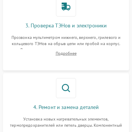
3. Проверка ТЭНов и электроники
Прозвонка мультиметром нижнего, верхнего, грилевого и
кольцевого ТЭНов на обрыв цепи или пробой на корпус.
Диагностика термостата, датчиков температуры,
Подробнее
переключателя режимов и мотора конвекции.
4. Ремонт и замена деталей
Установка новых нагревательных элементов,
термопредохранителей или петель дверцы. Компонентный
ремонт электронного модуля управления, замена