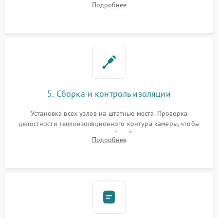
Подробнее
выгоревших реле, восстановление контактов и замена
уплотнителя.
5. Сборка и контроль изоляции
Установка всех узлов на штатные места. Проверка
целостности теплоизоляционного контура камеры, чтобы
исключить перегрев кухонной мебели и потерю тепла.
Подробнее
Надежная фиксация клемм и сборка корпуса шкафа.