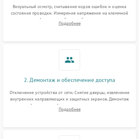
Визуальный осмотр, считывание кодов ошибок и оценка
состояния проводки. Измерение напряжения на клеммной
колодке. Анализ жалоб на проблемы с нагревом,
Подробнее
конвекцией, панелью управления или блокировкой дверцы.
2. Демонтаж и обеспечение доступа
Отключение устройства от сети. Снятие дверцы, извлечение
внутренних направляющих и защитных экранов. Демонтаж
задней или верхней панели для прямого доступа к
Подробнее
нагревательным элементам, плате и вентиляторам.