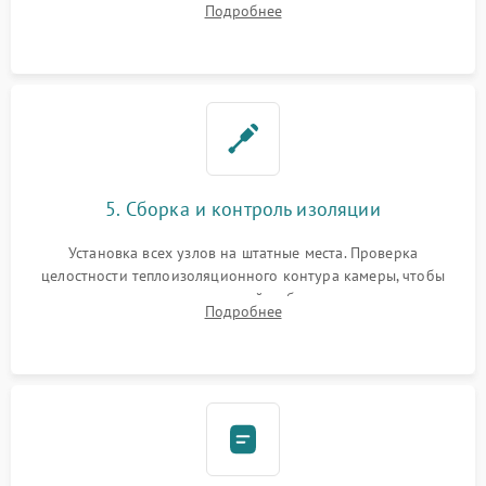
Подробнее
выгоревших реле, восстановление контактов и замена
уплотнителя.
5. Сборка и контроль изоляции
Установка всех узлов на штатные места. Проверка
целостности теплоизоляционного контура камеры, чтобы
исключить перегрев кухонной мебели и потерю тепла.
Подробнее
Надежная фиксация клемм и сборка корпуса шкафа.