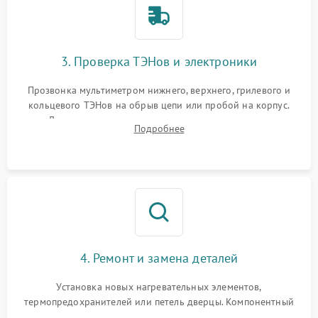
3. Проверка ТЭНов и электроники
Прозвонка мультиметром нижнего, верхнего, грилевого и
кольцевого ТЭНов на обрыв цепи или пробой на корпус.
Диагностика термостата, датчиков температуры,
Подробнее
переключателя режимов и мотора конвекции.
4. Ремонт и замена деталей
Установка новых нагревательных элементов,
термопредохранителей или петель дверцы. Компонентный
ремонт электронного модуля управления, замена