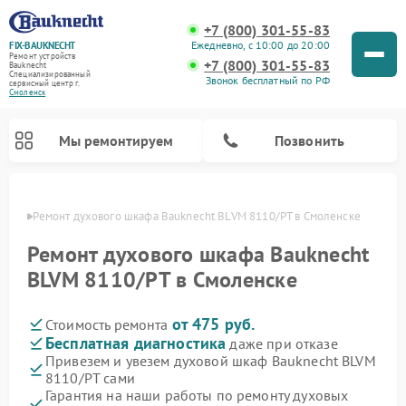
+7 (800) 301-55-83
Ежедневно, с 10:00 до 20:00
FIX-BAUKNECHT
Ремонт устройств
+7 (800) 301-55-83
Bauknecht
Специализированный
Звонок бесплатный по РФ
cервисный центр г.
Смоленск
Мы ремонтируем
Позвонить
енске
Ремонт духового шкафа Bauknecht BLVM 8110/PT в Смоленске
Ремонт духового шкафа Bauknecht
BLVM 8110/PT в Смоленске
от 475 руб.
Стоимость ремонта
Ремонт варочных панелей Bauknecht
Ремонт посудомоечных машин Bauknecht
Ремонт холодильников Bauknecht
Ремонт микроволновых печей Bauknecht
Ремонт стиральных машин Bauknecht
Бесплатная диагностика
даже при отказе
Привезем и увезем духовой шкаф Bauknecht BLVM
8110/PT сами
Гарантия на наши работы по ремонту духовых