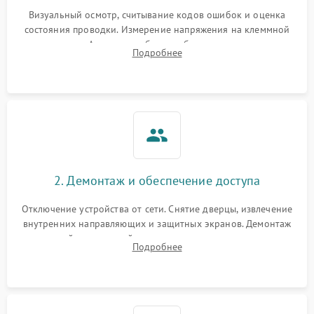
Визуальный осмотр, считывание кодов ошибок и оценка
состояния проводки. Измерение напряжения на клеммной
колодке. Анализ жалоб на проблемы с нагревом,
Подробнее
конвекцией, панелью управления или блокировкой дверцы.
2. Демонтаж и обеспечение доступа
Отключение устройства от сети. Снятие дверцы, извлечение
внутренних направляющих и защитных экранов. Демонтаж
задней или верхней панели для прямого доступа к
Подробнее
нагревательным элементам, плате и вентиляторам.