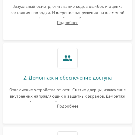
Визуальный осмотр, считывание кодов ошибок и оценка
состояния проводки. Измерение напряжения на клеммной
колодке. Анализ жалоб на проблемы с нагревом,
Подробнее
конвекцией, панелью управления или блокировкой дверцы.
2. Демонтаж и обеспечение доступа
Отключение устройства от сети. Снятие дверцы, извлечение
внутренних направляющих и защитных экранов. Демонтаж
задней или верхней панели для прямого доступа к
Подробнее
нагревательным элементам, плате и вентиляторам.