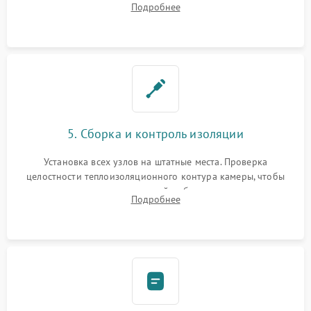
Подробнее
выгоревших реле, восстановление контактов и замена
уплотнителя.
5. Сборка и контроль изоляции
Установка всех узлов на штатные места. Проверка
целостности теплоизоляционного контура камеры, чтобы
исключить перегрев кухонной мебели и потерю тепла.
Подробнее
Надежная фиксация клемм и сборка корпуса шкафа.