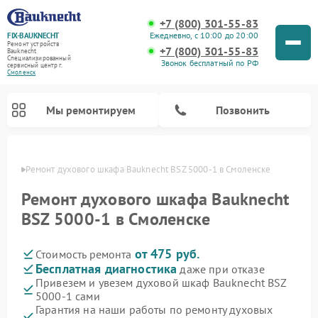
+7 (800) 301-55-83
Ежедневно, с 10:00 до 20:00
FIX-BAUKNECHT
Ремонт устройств
+7 (800) 301-55-83
Bauknecht
Специализированный
Звонок бесплатный по РФ
cервисный центр г.
Смоленск
Мы ремонтируем
Позвонить
енске
Ремонт духового шкафа Bauknecht BSZ 5000-1 в Смоленске
Ремонт духового шкафа Bauknecht
BSZ 5000-1 в Смоленске
от 475 руб.
Стоимость ремонта
Ремонт варочных панелей Bauknecht
Ремонт посудомоечных машин Bauknecht
Ремонт холодильников Bauknecht
Ремонт микроволновых печей Bauknecht
Ремонт стиральных машин Bauknecht
Бесплатная диагностика
даже при отказе
Привезем и увезем духовой шкаф Bauknecht BSZ
5000-1 сами
Гарантия на наши работы по ремонту духовых