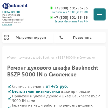
+7 (800) 301-55-83
Ежедневно, с 10:00 до 20:00
FIX-BAUKNECHT
Ремонт устройств
+7 (800) 301-55-83
Bauknecht
Специализированный
Звонок бесплатный по РФ
cервисный центр г.
Смоленск
Мы ремонтируем
Позвонить
енске
Ремонт духового шкафа Bauknecht BSZP 5000 IN в Смоленске
Ремонт духового шкафа Bauknecht
BSZP 5000 IN в Смоленске
от 475 руб.
Стоимость ремонта
Ремонт варочных панелей Bauknecht
Ремонт посудомоечных машин Bauknecht
Ремонт холодильников Bauknecht
Ремонт микроволновых печей Bauknecht
Ремонт стиральных машин Bauknecht
Бесплатная диагностика
даже при отказе
Привезем и увезем духовой шкаф Bauknecht BSZP
5000 IN сами
Гарантия на наши работы по ремонту духовых