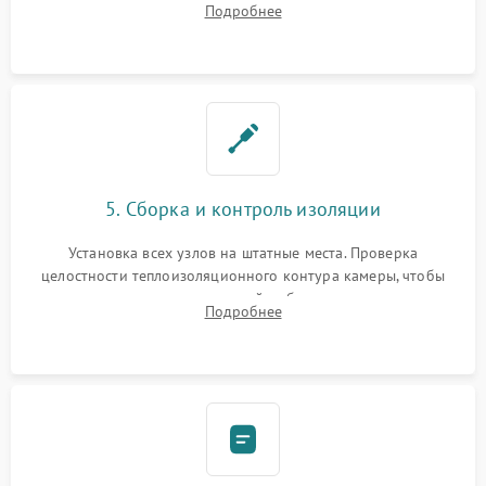
Подробнее
выгоревших реле, восстановление контактов и замена
уплотнителя.
5. Сборка и контроль изоляции
Установка всех узлов на штатные места. Проверка
целостности теплоизоляционного контура камеры, чтобы
исключить перегрев кухонной мебели и потерю тепла.
Подробнее
Надежная фиксация клемм и сборка корпуса шкафа.