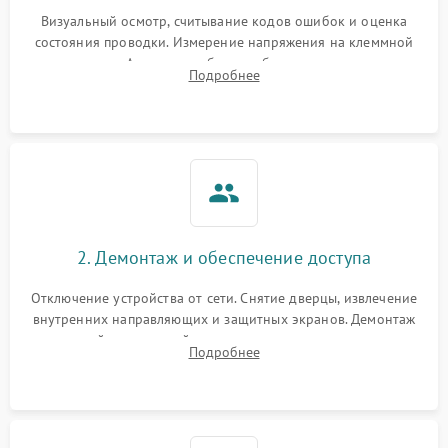
Визуальный осмотр, считывание кодов ошибок и оценка
состояния проводки. Измерение напряжения на клеммной
колодке. Анализ жалоб на проблемы с нагревом,
Подробнее
конвекцией, панелью управления или блокировкой дверцы.
2. Демонтаж и обеспечение доступа
Отключение устройства от сети. Снятие дверцы, извлечение
внутренних направляющих и защитных экранов. Демонтаж
задней или верхней панели для прямого доступа к
Подробнее
нагревательным элементам, плате и вентиляторам.