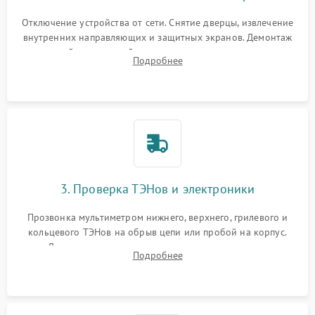
Отключение устройства от сети. Снятие дверцы, извлечение
внутренних направляющих и защитных экранов. Демонтаж
задней или верхней панели для прямого доступа к
Подробнее
нагревательным элементам, плате и вентиляторам.
3. Проверка ТЭНов и электроники
Прозвонка мультиметром нижнего, верхнего, грилевого и
кольцевого ТЭНов на обрыв цепи или пробой на корпус.
Диагностика термостата, датчиков температуры,
Подробнее
переключателя режимов и мотора конвекции.