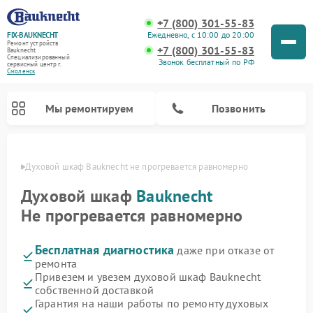
+7 (800) 301-55-83
Ежедневно, с 10:00 до 20:00
FIX-BAUKNECHT
Ремонт устройств
+7 (800) 301-55-83
Bauknecht
Специализированный
Звонок бесплатный по РФ
cервисный центр г.
Смоленск
Мы ремонтируем
Позвонить
енске
Духовой шкаф Bauknecht не прогревается равномерно
Духовой шкаф
Bauknecht
Не прогревается равномерно
Бесплатная диагностика
даже при отказе от
Ремонт варочных панелей Bauknecht
Ремонт посудомоечных машин Bauknecht
Ремонт холодильников Bauknecht
Ремонт микроволновых печей Bauknecht
Ремонт стиральных машин Bauknecht
ремонта
Привезем и увезем духовой шкаф Bauknecht
собственной доставкой
Гарантия на наши работы по ремонту духовых