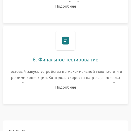
исключить перегрев кухонной мебели и потерю тепла.
Подробнее
Надежная фиксация клемм и сборка корпуса шкафа.
6. Финальное тестирование
Тестовый запуск устройства на максимальной мощности и в
режиме конвекции. Контроль скорости нагрева, проверка
срабатывания термостата при достижении заданной
Подробнее
температуры и тест на отсутствие утечек тока.