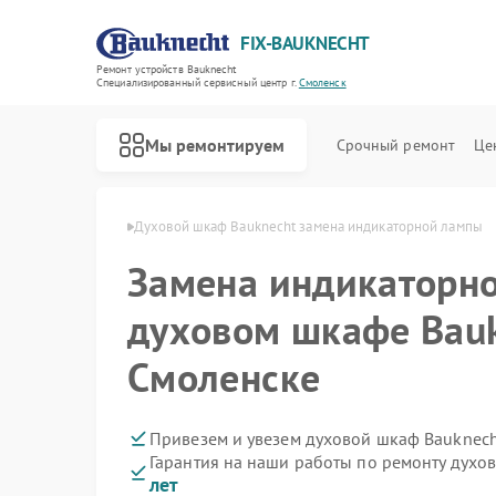
FIX-BAUKNECHT
Ремонт устройств Bauknecht
Специализированный cервисный центр г.
Смоленск
Мы ремонтируем
Срочный ремонт
Це
knecht в Смоленске
Духовой шкаф Bauknecht замена индикаторной лампы
Замена индикаторн
духовом шкафе Bauk
Смоленске
Ремонт варочных панелей Bauknecht
Ремонт микроволновых печей Bauknecht
Ремонт посудомоечных машин Bauknecht
Ремонт стиральных машин Bauknecht
Ремонт холодильников Bauknecht
Привезем и увезем духовой шкаф Bauknech
Гарантия на наши работы по ремонту дух
лет