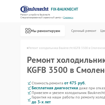
FIX-BAUKNECHT
Ремонт устройств Bauknecht
Специализированный cервисный центр г.
Смоленск
Мы ремонтируем
Срочный ремонт
Це
knecht в Смоленске
Ремонт холодильника Bauknecht KGFB 3500 в Смоленск
Ремонт холодильник
KGFB 3500 в Смолен
Ремонт варочных панелей Bauknecht
Ремонт духовых шкафов Bauknecht
Ремонт микроволновых печей Bauknecht
Ремонт посудомоечных машин Bauknecht
Ремонт стиральных машин Bauknecht
от 475 руб.
Стоимость ремонта
Бесплатная диагностика
даже при отказ
Привезем и увезем холодильник Bauknecht
Гарантия на наши работы по ремонту холо
до 3-х лет