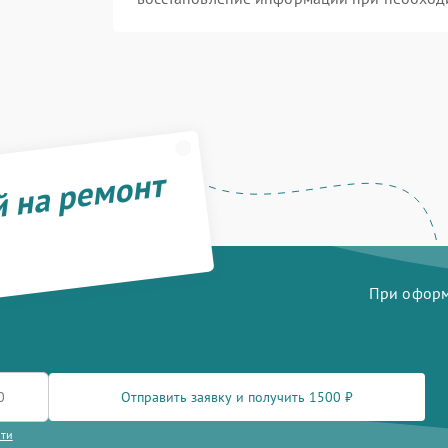
й на ремонт
При оформл
Отправить заявку и получить 1500 ₽
сти