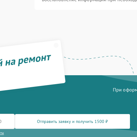
й на ремонт
При оформл
Отправить заявку и получить 1500 ₽
сти