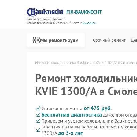
FIX-BAUKNECHT
Ремонт устройств Bauknecht
Специализированный cервисный центр г.
Смоленск
Мы ремонтируем
Срочный ремонт
Це
knecht в Смоленске
Ремонт холодильника Bauknecht KVIE 1300/A в Смоленс
Ремонт холодильник
KVIE 1300/A в Смол
Ремонт варочных панелей Bauknecht
Ремонт духовых шкафов Bauknecht
Ремонт микроволновых печей Bauknecht
Ремонт посудомоечных машин Bauknecht
Ремонт стиральных машин Bauknecht
от 475 руб.
Стоимость ремонта
Бесплатная диагностика
даже при отказ
Привезем и увезем холодильник Bauknecht
Гарантия на наши работы по ремонту холо
до 3-х лет
1300/A