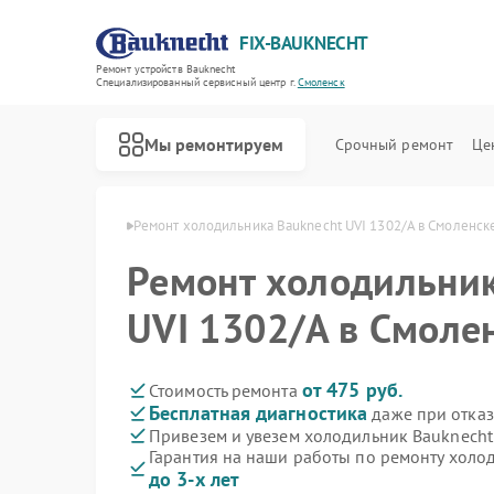
FIX-BAUKNECHT
Ремонт устройств Bauknecht
Специализированный cервисный центр г.
Смоленск
Мы ремонтируем
Срочный ремонт
Це
knecht в Смоленске
Ремонт холодильника Bauknecht UVI 1302/A в Смоленск
Ремонт холодильник
UVI 1302/A в Смоле
Ремонт варочных панелей Bauknecht
Ремонт духовых шкафов Bauknecht
Ремонт микроволновых печей Bauknecht
Ремонт посудомоечных машин Bauknecht
Ремонт стиральных машин Bauknecht
от 475 руб.
Стоимость ремонта
Бесплатная диагностика
даже при отказ
Привезем и увезем холодильник Bauknecht
Гарантия на наши работы по ремонту холо
до 3-х лет