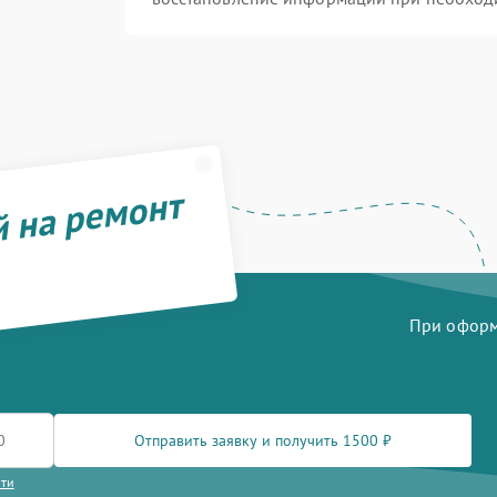
й на ремонт
При оформл
Отправить заявку и получить 1500 ₽
сти