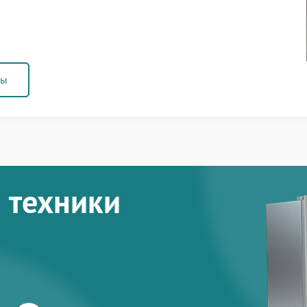
ны
 техники