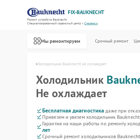
FIX-BAUKNECHT
Ремонт устройств Bauknecht
Специализированный cервисный центр г.
Смоленск
Мы ремонтируем
Срочный ремонт
Це
knecht в Смоленске
Холодильник Bauknecht не охлаждает
Холодильник
Baukn
Не охлаждает
Ремонт варочных панелей Bauknecht
Ремонт духовых шкафов Bauknecht
Ремонт микроволновых печей Bauknecht
Ремонт посудомоечных машин Bauknecht
Ремонт стиральных машин Bauknecht
Бесплатная диагностика
даже при отказ
Привезем и увезем холодильник Bauknecht
Гарантия на наши работы по ремонту холо
лет
Срочный ремонт холодильников Bauknecht 