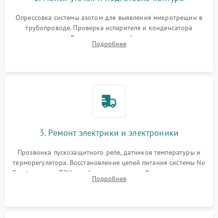
Опрессовка системы азотом для выявления микротрещин в
трубопроводе. Проверка испарителя и конденсатора
течеискателем. Демонтаж старого фильтра-осушителя и
Подробнее
продувка капиллярной трубки для устранения засоров.
3. Ремонт электрики и электроники
Прозвонка пускозащитного реле, датчиков температуры и
терморегулятора. Восстановление цепей питания системы No
Frost, включая ТЭН оттайки и вентилятор. Ремонт или замена
Подробнее
платы управления при сбоях алгоритмов.