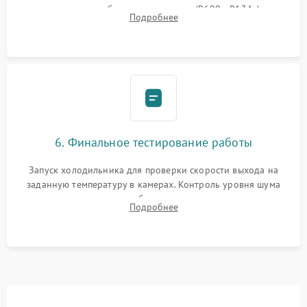
дозированным объемом хладагента (R600a, R134a) по
Подробнее
электронным весам. Контроль рабочего давления в системе.
6. Финальное тестирование работы
Запуск холодильника для проверки скорости выхода на
заданную температуру в камерах. Контроль уровня шума
компрессора, отсутствия обмерзания стенок и корректного
Подробнее
срабатывания системы автоматической оттайки.