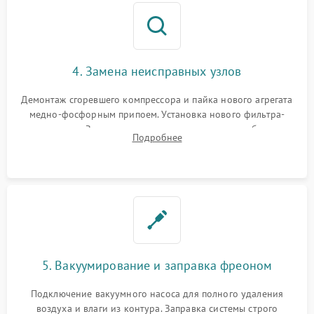
4. Замена неисправных узлов
Демонтаж сгоревшего компрессора и пайка нового агрегата
медно-фосфорным припоем. Установка нового фильтра-
осушителя. Замена изношенных вентиляторов обдува,
Подробнее
сломанных заслонок или поврежденных дверных петель.
5. Вакуумирование и заправка фреоном
Подключение вакуумного насоса для полного удаления
воздуха и влаги из контура. Заправка системы строго