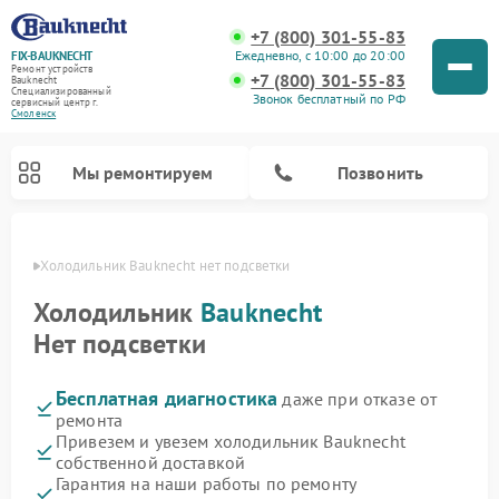
+7 (800) 301-55-83
Ежедневно, с 10:00 до 20:00
FIX-BAUKNECHT
Ремонт устройств
+7 (800) 301-55-83
Bauknecht
Специализированный
Звонок бесплатный по РФ
cервисный центр г.
Смоленск
Мы ремонтируем
Позвонить
енске
Холодильник Bauknecht нет подсветки
Холодильник
Bauknecht
Нет подсветки
Бесплатная диагностика
даже при отказе от
Ремонт варочных панелей Bauknecht
Ремонт микроволновых печей Bauknecht
Ремонт стиральных машин Bauknecht
Ремонт духовых шкафов Bauknecht
Ремонт посудомоечных машин Bauknecht
ремонта
Привезем и увезем холодильник Bauknecht
собственной доставкой
Гарантия на наши работы по ремонту