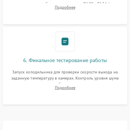
дозированным объемом хладагента (R600a, R134a) по
Подробнее
электронным весам. Контроль рабочего давления в системе.
6. Финальное тестирование работы
Запуск холодильника для проверки скорости выхода на
заданную температуру в камерах. Контроль уровня шума
компрессора, отсутствия обмерзания стенок и корректного
Подробнее
срабатывания системы автоматической оттайки.