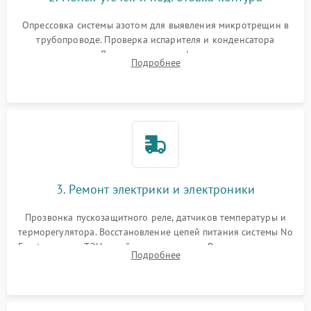
Опрессовка системы азотом для выявления микротрещин в
трубопроводе. Проверка испарителя и конденсатора
течеискателем. Демонтаж старого фильтра-осушителя и
Подробнее
продувка капиллярной трубки для устранения засоров.
3. Ремонт электрики и электроники
Прозвонка пускозащитного реле, датчиков температуры и
терморегулятора. Восстановление цепей питания системы No
Frost, включая ТЭН оттайки и вентилятор. Ремонт или замена
Подробнее
платы управления при сбоях алгоритмов.