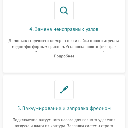
4. Замена неисправных узлов
Демонтаж сгоревшего компрессора и пайка нового агрегата
медно-фосфорным припоем. Установка нового фильтра-
осушителя. Замена изношенных вентиляторов обдува,
Подробнее
сломанных заслонок или поврежденных дверных петель.
5. Вакуумирование и заправка фреоном
Подключение вакуумного насоса для полного удаления
воздуха и влаги из контура. Заправка системы строго