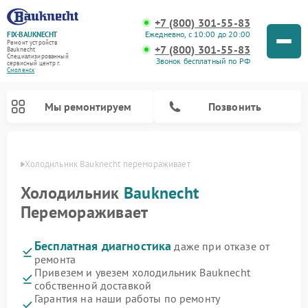
+7 (800) 301-55-83
Ежедневно, с 10:00 до 20:00
FIX-BAUKNECHT
Ремонт устройств
+7 (800) 301-55-83
Bauknecht
Специализированный
Звонок бесплатный по РФ
cервисный центр г.
Смоленск
Мы ремонтируем
Позвонить
енске
Холодильник Bauknecht перемораживает
Холодильник
Bauknecht
Перемораживает
Бесплатная диагностика
даже при отказе от
Ремонт варочных панелей Bauknecht
Ремонт микроволновых печей Bauknecht
Ремонт стиральных машин Bauknecht
Ремонт духовых шкафов Bauknecht
Ремонт посудомоечных машин Bauknecht
ремонта
Привезем и увезем холодильник Bauknecht
собственной доставкой
Гарантия на наши работы по ремонту