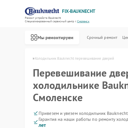
FIX-BAUKNECHT
Ремонт устройств Bauknecht
Специализированный cервисный центр г.
Смоленск
Мы ремонтируем
Срочный ремонт
Це
knecht в Смоленске
Холодильник Bauknecht перевешивание дверей
Перевешивание две
холодильнике Baukn
Смоленске
Ремонт варочных панелей Bauknecht
Ремонт духовых шкафов Bauknecht
Ремонт микроволновых печей Bauknecht
Ремонт посудомоечных машин Bauknecht
Ремонт стиральных машин Bauknecht
Привезем и увезем холодильник Bauknecht
Гарантия на наши работы по ремонту холо
лет