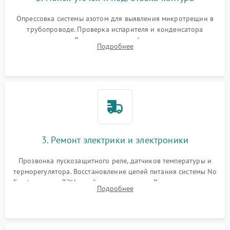
Опрессовка системы азотом для выявления микротрещин в
трубопроводе. Проверка испарителя и конденсатора
течеискателем. Демонтаж старого фильтра-осушителя и
Подробнее
продувка капиллярной трубки для устранения засоров.
3. Ремонт электрики и электроники
Прозвонка пускозащитного реле, датчиков температуры и
терморегулятора. Восстановление цепей питания системы No
Frost, включая ТЭН оттайки и вентилятор. Ремонт или замена
Подробнее
платы управления при сбоях алгоритмов.