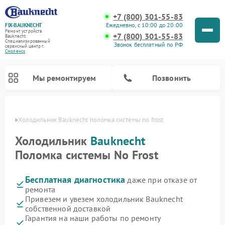
+7 (800) 301-55-83
Ежедневно, с 10:00 до 20:00
FIX-BAUKNECHT
Ремонт устройств
+7 (800) 301-55-83
Bauknecht
Специализированный
Звонок бесплатный по РФ
cервисный центр г.
Смоленск
Мы ремонтируем
Позвонить
енске
Холодильник Bauknecht поломка системы no frost
Холодильник
Bauknecht
Поломка системы No Frost
Бесплатная диагностика
даже при отказе от
Ремонт варочных панелей Bauknecht
Ремонт микроволновых печей Bauknecht
Ремонт стиральных машин Bauknecht
Ремонт духовых шкафов Bauknecht
Ремонт посудомоечных машин Bauknecht
ремонта
Привезем и увезем холодильник Bauknecht
собственной доставкой
Гарантия на наши работы по ремонту