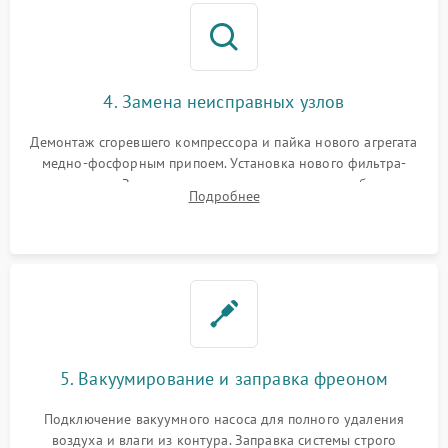
4. Замена неисправных узлов
Демонтаж сгоревшего компрессора и пайка нового агрегата
медно-фосфорным припоем. Установка нового фильтра-
осушителя. Замена изношенных вентиляторов обдува,
Подробнее
сломанных заслонок или поврежденных дверных петель.
5. Вакуумирование и заправка фреоном
Подключение вакуумного насоса для полного удаления
воздуха и влаги из контура. Заправка системы строго