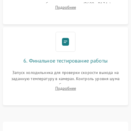
дозированным объемом хладагента (R600a, R134a) по
Подробнее
электронным весам. Контроль рабочего давления в системе.
6. Финальное тестирование работы
Запуск холодильника для проверки скорости выхода на
заданную температуру в камерах. Контроль уровня шума
компрессора, отсутствия обмерзания стенок и корректного
Подробнее
срабатывания системы автоматической оттайки.