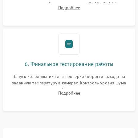
дозированным объемом хладагента (R600a, R134a) по
Подробнее
электронным весам. Контроль рабочего давления в системе.
6. Финальное тестирование работы
Запуск холодильника для проверки скорости выхода на
заданную температуру в камерах. Контроль уровня шума
компрессора, отсутствия обмерзания стенок и корректного
Подробнее
срабатывания системы автоматической оттайки.