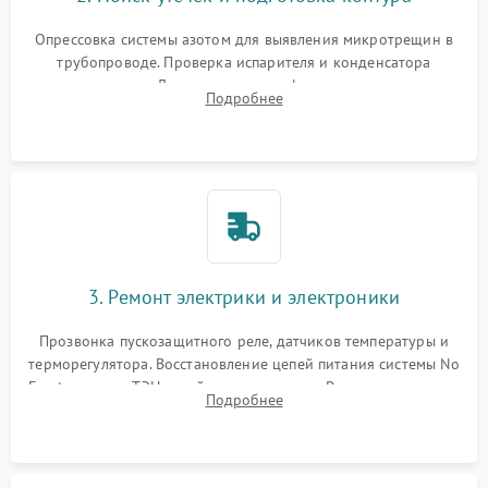
Опрессовка системы азотом для выявления микротрещин в
трубопроводе. Проверка испарителя и конденсатора
течеискателем. Демонтаж старого фильтра-осушителя и
Подробнее
продувка капиллярной трубки для устранения засоров.
3. Ремонт электрики и электроники
Прозвонка пускозащитного реле, датчиков температуры и
терморегулятора. Восстановление цепей питания системы No
Frost, включая ТЭН оттайки и вентилятор. Ремонт или замена
Подробнее
платы управления при сбоях алгоритмов.