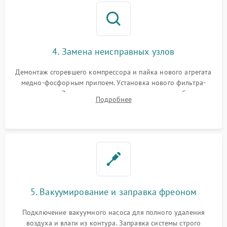
4. Замена неисправных узлов
Демонтаж сгоревшего компрессора и пайка нового агрегата
медно-фосфорным припоем. Установка нового фильтра-
осушителя. Замена изношенных вентиляторов обдува,
Подробнее
сломанных заслонок или поврежденных дверных петель.
5. Вакуумирование и заправка фреоном
Подключение вакуумного насоса для полного удаления
воздуха и влаги из контура. Заправка системы строго