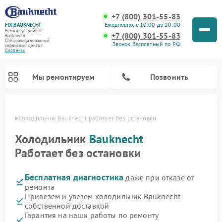
+7 (800) 301-55-83
Ежедневно, с 10:00 до 20:00
FIX-BAUKNECHT
Ремонт устройств
+7 (800) 301-55-83
Bauknecht
Специализированный
Звонок бесплатный по РФ
cервисный центр г.
Смоленск
Мы ремонтируем
Позвонить
енске
Холодильник Bauknecht работает без остановки
Холодильник
Bauknecht
Работает без остановки
Бесплатная диагностика
даже при отказе от
Ремонт варочных панелей Bauknecht
Ремонт микроволновых печей Bauknecht
Ремонт стиральных машин Bauknecht
Ремонт духовых шкафов Bauknecht
Ремонт посудомоечных машин Bauknecht
ремонта
Привезем и увезем холодильник Bauknecht
собственной доставкой
Гарантия на наши работы по ремонту