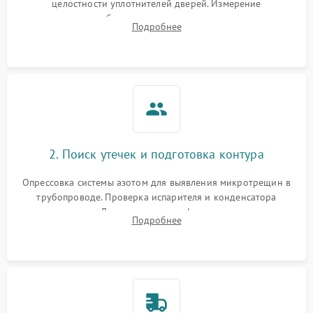
целостности уплотнителей дверей. Измерение
сопротивления обмоток мотора, проверка термостата и
Подробнее
считывание кодов ошибок с электронного дисплея.
2. Поиск утечек и подготовка контура
Опрессовка системы азотом для выявления микротрещин в
трубопроводе. Проверка испарителя и конденсатора
течеискателем. Демонтаж старого фильтра-осушителя и
Подробнее
продувка капиллярной трубки для устранения засоров.