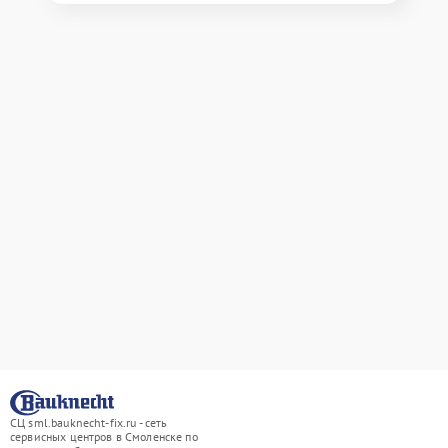
СЦ sml.bauknecht-fix.ru - сеть
сервисных центров в Смоленске по