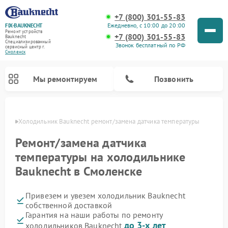
+7 (800) 301-55-83
Ежедневно, с 10:00 до 20:00
FIX-BAUKNECHT
Ремонт устройств
+7 (800) 301-55-83
Bauknecht
Специализированный
Звонок бесплатный по РФ
cервисный центр г.
Смоленск
Мы ремонтируем
Позвонить
енске
Холодильник Bauknecht ремонт/замена датчика температуры
Ремонт/замена датчика
температуры на холодильнике
Bauknecht в Смоленске
Ремонт варочных панелей Bauknecht
Ремонт микроволновых печей Bauknecht
Ремонт стиральных машин Bauknecht
Ремонт духовых шкафов Bauknecht
Ремонт посудомоечных машин Bauknecht
Привезем и увезем холодильник Bauknecht
собственной доставкой
Гарантия на наши работы по ремонту
до 3-х лет
холодильников Bauknecht