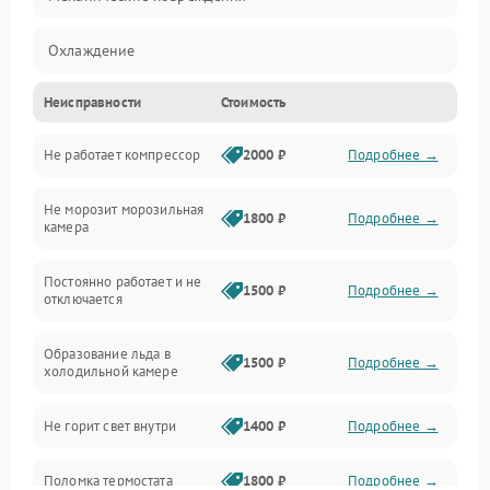
Охлаждение
Неисправности
Стоимость
Механика
Не работает компрессор
2000 ₽
Подробнее →
Электропитание
Не морозит морозильная
Дренаж
1800 ₽
Подробнее →
камера
Оттайка
Постоянно работает и не
1500 ₽
Подробнее →
отключается
Программное обеспечение
Образование льда в
1500 ₽
Подробнее →
холодильной камере
Не горит свет внутри
1400 ₽
Подробнее →
Поломка термостата
1800 ₽
Подробнее →