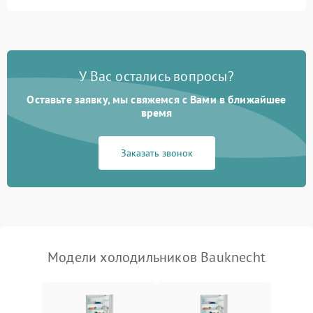
Не работает вентилятор
1800 ₽
Подробнее →
Поломка системы No Frost
2600 ₽
Подробнее →
У Вас остались вопросы?
Оставьте заявку, мы свяжемся с Вами в ближайшее
Образование конденсата
1800 ₽
Подробнее →
на стенках
время
Сбой в работе инвертора
2100 ₽
Подробнее →
Заказать звонок
Запах горелого при
2000 ₽
Подробнее →
работе
Не включается
1000 ₽
Подробнее →
холодильник
Модели холодильников Bauknecht
Проблемы с системой
автоматической
1800 ₽
Подробнее →
разморозки