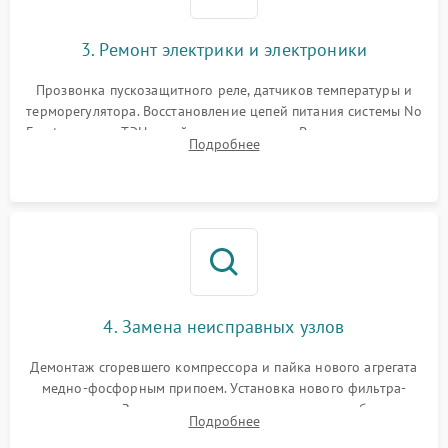
3. Ремонт электрики и электроники
Прозвонка пускозащитного реле, датчиков температуры и
терморегулятора. Восстановление цепей питания системы No
Frost, включая ТЭН оттайки и вентилятор. Ремонт или замена
Подробнее
платы управления при сбоях алгоритмов.
4. Замена неисправных узлов
Демонтаж сгоревшего компрессора и пайка нового агрегата
медно-фосфорным припоем. Установка нового фильтра-
осушителя. Замена изношенных вентиляторов обдува,
Подробнее
сломанных заслонок или поврежденных дверных петель.