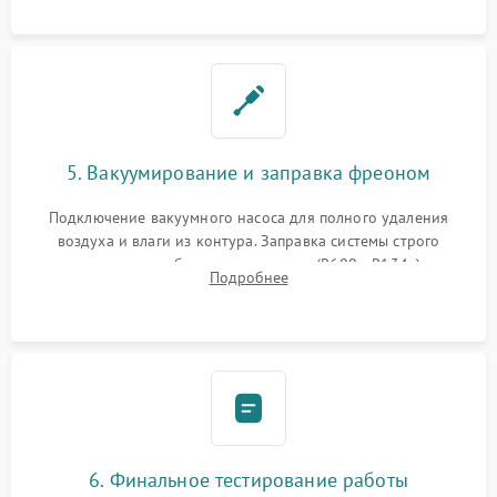
5. Вакуумирование и заправка фреоном
Подключение вакуумного насоса для полного удаления
воздуха и влаги из контура. Заправка системы строго
дозированным объемом хладагента (R600a, R134a) по
Подробнее
электронным весам. Контроль рабочего давления в системе.
6. Финальное тестирование работы