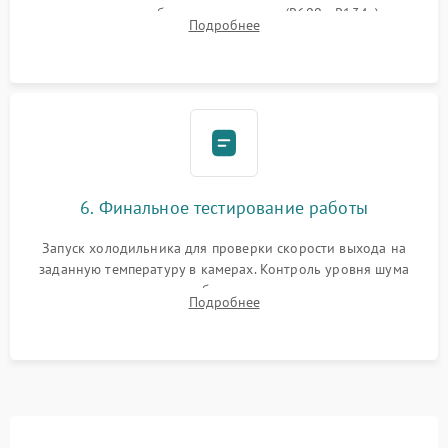
дозированным объемом хладагента (R600a, R134a) по
Подробнее
электронным весам. Контроль рабочего давления в системе.
6. Финальное тестирование работы
Запуск холодильника для проверки скорости выхода на
заданную температуру в камерах. Контроль уровня шума
компрессора, отсутствия обмерзания стенок и корректного
Подробнее
срабатывания системы автоматической оттайки.