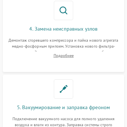
4. Замена неисправных узлов
Демонтаж сгоревшего компрессора и пайка нового агрегата
медно-фосфорным припоем. Установка нового фильтра-
осушителя. Замена изношенных вентиляторов обдува,
Подробнее
сломанных заслонок или поврежденных дверных петель.
5. Вакуумирование и заправка фреоном
Подключение вакуумного насоса для полного удаления
воздуха и влаги из контура. Заправка системы строго