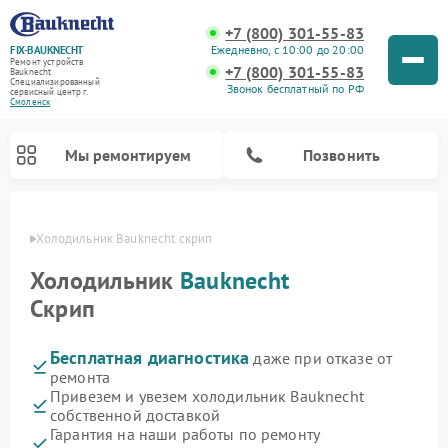
+7 (800) 301-55-83
Ежедневно, с 10:00 до 20:00
FIX-BAUKNECHT
Ремонт устройств
+7 (800) 301-55-83
Bauknecht
Специализированный
Звонок бесплатный по РФ
cервисный центр г.
Смоленск
Мы ремонтируем
Позвонить
енске
Холодильник Bauknecht скрип
Холодильник
Bauknecht
Скрип
Бесплатная диагностика
даже при отказе от
Ремонт варочных панелей Bauknecht
Ремонт микроволновых печей Bauknecht
Ремонт стиральных машин Bauknecht
Ремонт духовых шкафов Bauknecht
Ремонт посудомоечных машин Bauknecht
ремонта
Привезем и увезем холодильник Bauknecht
собственной доставкой
Гарантия на наши работы по ремонту