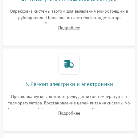
Опрессовка системы азотом для выявления микротрещин в
трубопроводе. Проверка испарителя и конденсатора
течеискателем. Демонтаж старого фильтра-осушителя и
Подробнее
продувка капиллярной трубки для устранения засоров.
3. Ремонт электрики и электроники
Прозвонка пускозащитного реле, датчиков температуры и
терморегулятора. Восстановление цепей питания системы No
Frost, включая ТЭН оттайки и вентилятор. Ремонт или замена
Подробнее
платы управления при сбоях алгоритмов.