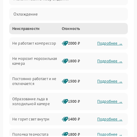
Охлаждение
Неисправности
Стоимость
Механика
Не работает компрессор
2000 ₽
Подробнее →
Электропитание
Не морозит морозильная
Дренаж
1800 ₽
Подробнее →
камера
Оттайка
Постоянно работает и не
1500 ₽
Подробнее →
отключается
Программное обеспечение
Образование льда в
1500 ₽
Подробнее →
холодильной камере
Не горит свет внутри
1400 ₽
Подробнее →
Поломка термостата
1800 ₽
Подробнее →