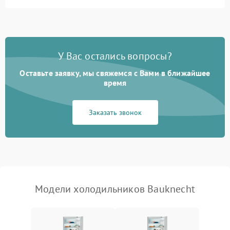
Не работает вентилятор
1800 ₽
Подробнее →
Поломка системы No Frost
2600 ₽
Подробнее →
У Вас остались вопросы?
Оставьте заявку, мы свяжемся с Вами в ближайшее
Образование конденсата
1800 ₽
Подробнее →
на стенках
время
Сбой в работе инвертора
2100 ₽
Подробнее →
Заказать звонок
Запах горелого при
2000 ₽
Подробнее →
работе
Не включается
1000 ₽
Подробнее →
холодильник
Модели холодильников Bauknecht
Проблемы с системой
автоматической
1800 ₽
Подробнее →
разморозки