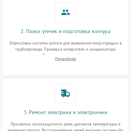
2. Поиск утечек и подготовка контура
Опрессовка системы азотом для выявления микротрещин в
трубопроводе. Проверка испарителя и конденсатора
течеискателем. Демонтаж старого фильтра-осушителя и
Подробнее
продувка капиллярной трубки для устранения засоров.
3. Ремонт электрики и электроники
Прозвонка пускозащитного реле, датчиков температуры и
терморегулятора. Восстановление цепей питания системы No