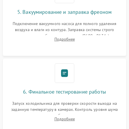
5. Вакуумирование и заправка фреоном
Подключение вакуумного насоса для полного удаления
воздуха и влаги из контура. Заправка системы строго
дозированным объемом хладагента (R600a, R134a) по
Подробнее
электронным весам. Контроль рабочего давления в системе.
6. Финальное тестирование работы
Запуск холодильника для проверки скорости выхода на
заданную температуру в камерах. Контроль уровня шума
компрессора, отсутствия обмерзания стенок и корректного
Подробнее
срабатывания системы автоматической оттайки.