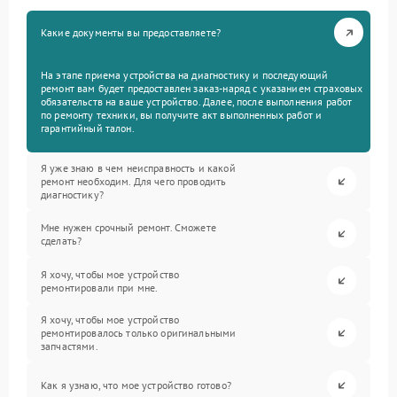
Какие документы вы предоставляете?
На этапе приема устройства на диагностику и последующий
ремонт вам будет предоставлен заказ-наряд с указанием страховых
обязательств на ваше устройство. Далее, после выполнения работ
по ремонту техники, вы получите акт выполненных работ и
гарантийный талон.
Я уже знаю в чем неисправность и какой
ремонт необходим. Для чего проводить
диагностику?
Мне нужен срочный ремонт. Сможете
сделать?
Я хочу, чтобы мое устройство
ремонтировали при мне.
Я хочу, чтобы мое устройство
ремонтировалось только оригинальными
запчастями.
Как я узнаю, что мое устройство готово?