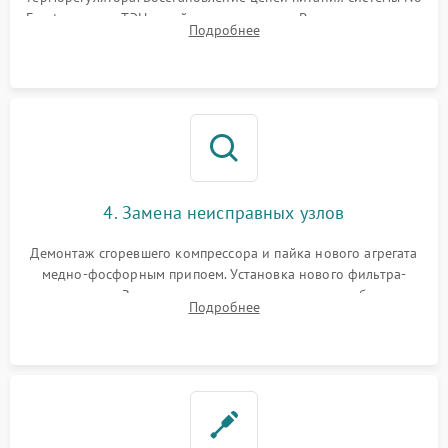
Frost, включая ТЭН оттайки и вентилятор. Ремонт или замена
Подробнее
платы управления при сбоях алгоритмов.
4. Замена неисправных узлов
Демонтаж сгоревшего компрессора и пайка нового агрегата
медно-фосфорным припоем. Установка нового фильтра-
осушителя. Замена изношенных вентиляторов обдува,
Подробнее
сломанных заслонок или поврежденных дверных петель.