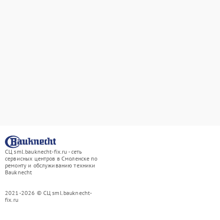
СЦ sml.bauknecht-fix.ru - сеть
сервисных центров в Смоленске по
ремонту и обслуживанию техники
Bauknecht
2021-2026 © СЦ sml.bauknecht-
fix.ru