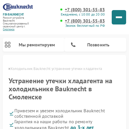
+7 (800) 301-55-83
Ежедневно, с 10:00 до 20:00
FIX-BAUKNECHT
Ремонт устройств
+7 (800) 301-55-83
Bauknecht
Специализированный
Звонок бесплатный по РФ
cервисный центр г.
Смоленск
Мы ремонтируем
Позвонить
енске
Холодильник Bauknecht устранение утечки хладагента
Устранение утечки хладагента на
холодильнике Bauknecht в
Смоленске
Ремонт варочных панелей Bauknecht
Ремонт микроволновых печей Bauknecht
Ремонт стиральных машин Bauknecht
Ремонт духовых шкафов Bauknecht
Ремонт посудомоечных машин Bauknecht
Привезем и увезем холодильник Bauknecht
собственной доставкой
Гарантия на наши работы по ремонту
до 3-х лет
холодильников Bauknecht