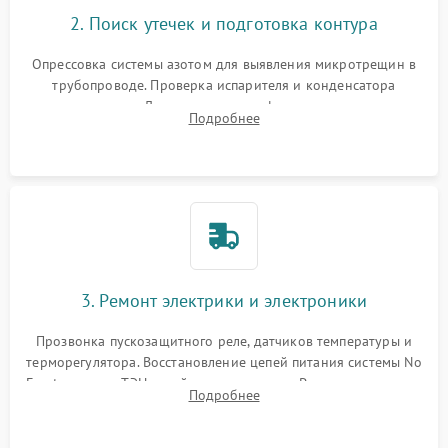
2. Поиск утечек и подготовка контура
Опрессовка системы азотом для выявления микротрещин в
трубопроводе. Проверка испарителя и конденсатора
течеискателем. Демонтаж старого фильтра-осушителя и
Подробнее
продувка капиллярной трубки для устранения засоров.
3. Ремонт электрики и электроники
Прозвонка пускозащитного реле, датчиков температуры и
терморегулятора. Восстановление цепей питания системы No
Frost, включая ТЭН оттайки и вентилятор. Ремонт или замена
Подробнее
платы управления при сбоях алгоритмов.