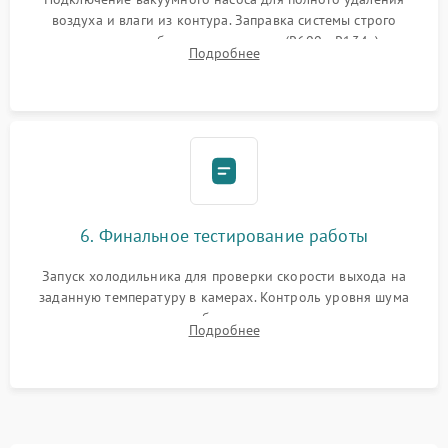
воздуха и влаги из контура. Заправка системы строго
дозированным объемом хладагента (R600a, R134a) по
Подробнее
электронным весам. Контроль рабочего давления в системе.
6. Финальное тестирование работы
Запуск холодильника для проверки скорости выхода на
заданную температуру в камерах. Контроль уровня шума
компрессора, отсутствия обмерзания стенок и корректного
Подробнее
срабатывания системы автоматической оттайки.