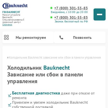
+7 (800) 301-55-83
Ежедневно, с 10:00 до 20:00
FIX-BAUKNECHT
Ремонт устройств
+7 (800) 301-55-83
Bauknecht
Специализированный
Звонок бесплатный по РФ
cервисный центр г.
Смоленск
Мы ремонтируем
Позвонить
енске
Холодильник Bauknecht зависание или сбои в панели управления
Холодильник
Bauknecht
Зависание или сбои в панели
управления
Ремонт варочных панелей Bauknecht
Ремонт микроволновых печей Bauknecht
Ремонт стиральных машин Bauknecht
Ремонт духовых шкафов Bauknecht
Ремонт посудомоечных машин Bauknecht
Бесплатная диагностика
даже при отказе от
ремонта
Привезем и увезем холодильник Bauknecht
собственной доставкой