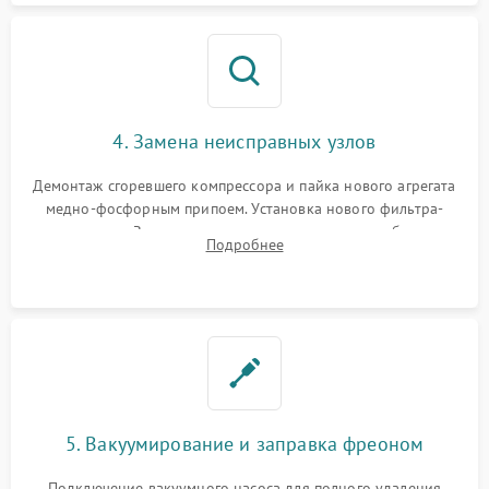
4. Замена неисправных узлов
Демонтаж сгоревшего компрессора и пайка нового агрегата
медно-фосфорным припоем. Установка нового фильтра-
осушителя. Замена изношенных вентиляторов обдува,
Подробнее
сломанных заслонок или поврежденных дверных петель.
5. Вакуумирование и заправка фреоном
Подключение вакуумного насоса для полного удаления