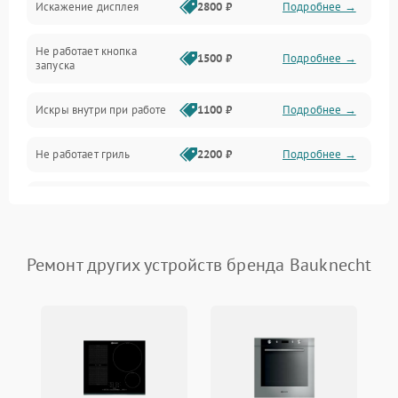
Искажение дисплея
2800 ₽
Подробнее →
Питание и запуск
Не работает кнопка
Нагрев и приготовление
1500 ₽
Подробнее →
запуска
Программное обеспечение
Искры внутри при работе
1100 ₽
Подробнее →
Не работает гриль
2200 ₽
Подробнее →
Перегрев или отключение
2400 ₽
Подробнее →
во время работы
Появление запаха гари
2400 ₽
Подробнее →
Ремонт других устройств бренда Bauknecht
Проблемы с вентилятором
2000 ₽
Подробнее →
Поломка системы
2200 ₽
Подробнее →
охлаждения