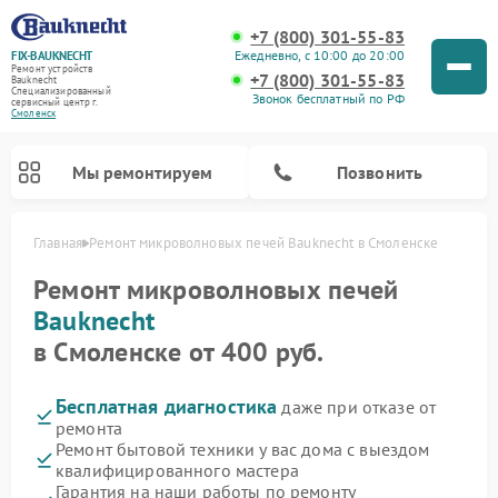
+7 (800) 301-55-83
Ежедневно, с 10:00 до 20:00
FIX-BAUKNECHT
Ремонт устройств
+7 (800) 301-55-83
Bauknecht
Специализированный
Звонок бесплатный по РФ
cервисный центр г.
Смоленск
Мы ремонтируем
Позвонить
Главная
Ремонт микроволновых печей Bauknecht в Смоленске
Ремонт микроволновых печей
Bauknecht
в Смоленске от 400 руб.
Бесплатная диагностика
даже при отказе от
Ремонт варочных панелей Bauknecht
Ремонт посудомоечных машин Bauknecht
Ремонт холодильников Bauknecht
Ремонт духовых шкафов Bauknecht
Ремонт стиральных машин Bauknecht
ремонта
Ремонт бытовой техники у вас дома с выездом
квалифицированного мастера
Гарантия на наши работы по ремонту