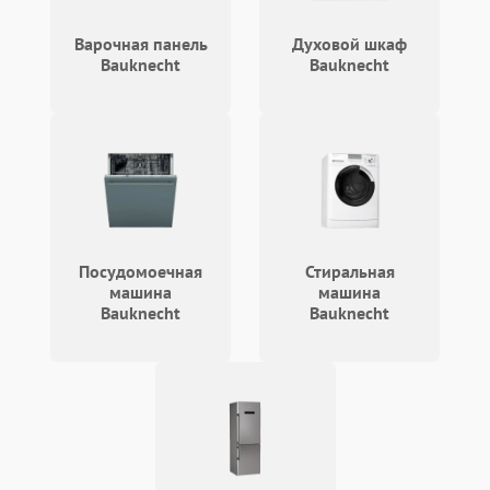
Не работают сенсорные
2400 ₽
Подробнее →
кнопки
Варочная панель
Духовой шкаф
Bauknecht
Bauknecht
Не горит подсветка
2000 ₽
Подробнее →
Сломался трансформатор
1000 ₽
Подробнее →
Посудомоечная
Стиральная
машина
машина
Bauknecht
Bauknecht