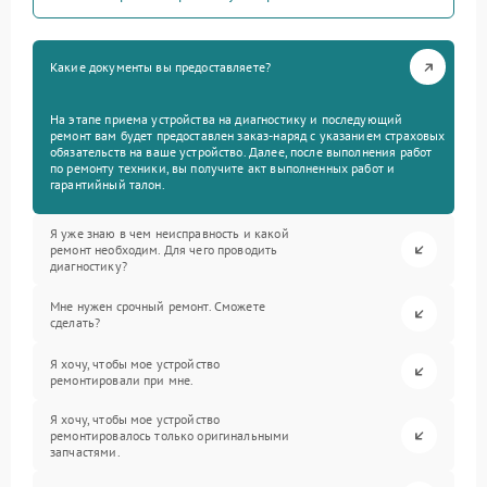
Какие документы вы предоставляете?
На этапе приема устройства на диагностику и последующий
ремонт вам будет предоставлен заказ-наряд с указанием страховых
обязательств на ваше устройство. Далее, после выполнения работ
по ремонту техники, вы получите акт выполненных работ и
гарантийный талон.
Я уже знаю в чем неисправность и какой
ремонт необходим. Для чего проводить
диагностику?
Мне нужен срочный ремонт. Сможете
сделать?
Я хочу, чтобы мое устройство
ремонтировали при мне.
Я хочу, чтобы мое устройство
ремонтировалось только оригинальными
запчастями.