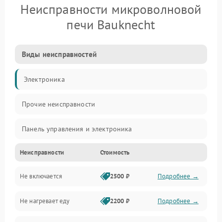
Неисправности микроволновой
печи Bauknecht
Виды неисправностей
Электроника
Прочие неисправности
Панель управления и электроника
Неисправности
Стоимость
Дверца и корпус
Не включается
2500 ₽
Подробнее →
Механика и внутренние элементы
Не нагревает еду
2200 ₽
Подробнее →
Механические повреждения