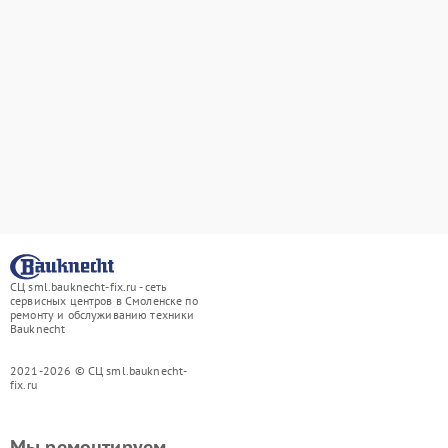
СЦ sml.bauknecht-fix.ru - сеть
сервисных центров в Смоленске по
ремонту и обслуживанию техники
Bauknecht
2021-2026 © СЦ sml.bauknecht-
fix.ru
Мы ремонтируем