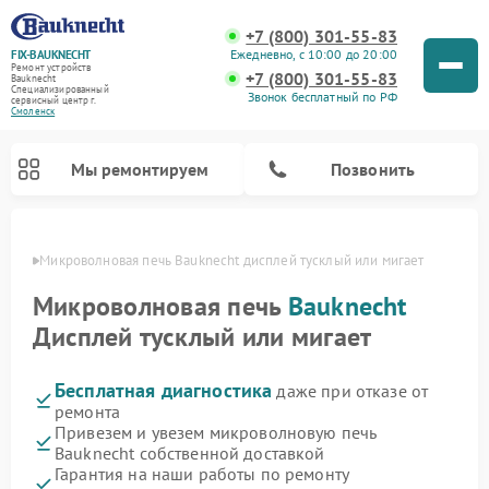
+7 (800) 301-55-83
Ежедневно, с 10:00 до 20:00
FIX-BAUKNECHT
Ремонт устройств
+7 (800) 301-55-83
Bauknecht
Специализированный
Звонок бесплатный по РФ
cервисный центр г.
Смоленск
Мы ремонтируем
Позвонить
енске
Микроволновая печь Bauknecht дисплей тусклый или мигает
Микроволновая печь
Bauknecht
Дисплей тусклый или мигает
Бесплатная диагностика
даже при отказе от
Ремонт варочных панелей Bauknecht
Ремонт посудомоечных машин Bauknecht
Ремонт холодильников Bauknecht
Ремонт духовых шкафов Bauknecht
Ремонт стиральных машин Bauknecht
ремонта
Привезем и увезем микроволновую печь
Bauknecht собственной доставкой
Гарантия на наши работы по ремонту