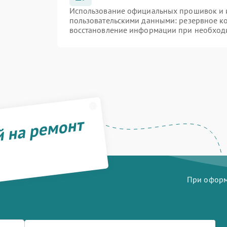
Использование официальных прошивок и и
пользовательскими данными: резервное к
восстановление информации при необход
й на ремонт
При оформл