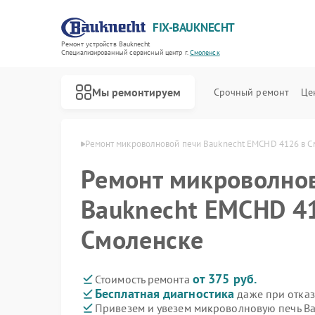
FIX-BAUKNECHT
Ремонт устройств Bauknecht
Специализированный cервисный центр г.
Смоленск
Мы ремонтируем
Срочный ремонт
Це
knecht в Смоленске
Ремонт микроволновой печи Bauknecht EMCHD 4126 в С
Ремонт микроволно
Bauknecht EMCHD 4
Смоленске
Ремонт варочных панелей Bauknecht
Ремонт духовых шкафов Bauknecht
Ремонт посудомоечных машин Bauknecht
Ремонт стиральных машин Bauknecht
Ремонт холодильников Bauknecht
от 375 руб.
Стоимость ремонта
Бесплатная диагностика
даже при отказ
Привезем и увезем микроволновую печь B