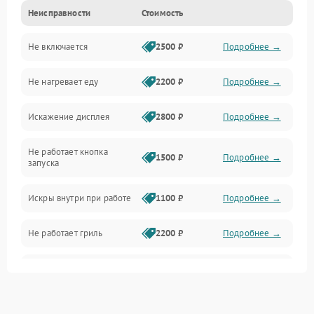
Неисправности
Стоимость
Дверца и корпус
Не включается
2500 ₽
Подробнее →
Механика и внутренние элементы
Не нагревает еду
2200 ₽
Подробнее →
Механические повреждения
Искажение дисплея
2800 ₽
Подробнее →
Питание и запуск
Не работает кнопка
Нагрев и приготовление
1500 ₽
Подробнее →
запуска
Программное обеспечение
Искры внутри при работе
1100 ₽
Подробнее →
Не работает гриль
2200 ₽
Подробнее →
Перегрев или отключение
2400 ₽
Подробнее →
во время работы