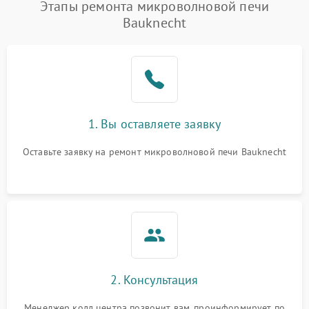
Появление запаха гари
2400 ₽
Подробнее →
Этапы ремонта микроволновой печи
Bauknecht
Проблемы с вентилятором
2000 ₽
Подробнее →
Поломка системы
2200 ₽
Подробнее →
охлаждения
Не работают сенсорные
2400 ₽
Подробнее →
1. Вы оставляете заявку
кнопки
Оставьте заявку на ремонт микроволновой печи Bauknecht
Не горит подсветка
2000 ₽
Подробнее →
Сломался трансформатор
1000 ₽
Подробнее →
2. Консультация
Менеджер колл центра позвонит вам, проинформирует по