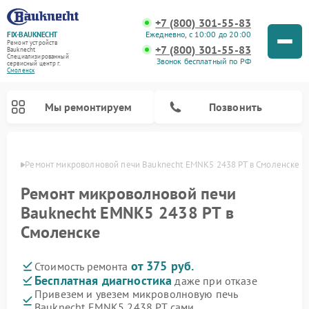
+7 (800) 301-55-83
Ежедневно, с 10:00 до 20:00
FIX-BAUKNECHT
Ремонт устройств
+7 (800) 301-55-83
Bauknecht
Специализированный
Звонок бесплатный по РФ
cервисный центр г.
Смоленск
Мы ремонтируем
Позвонить
енске
Ремонт микроволновой печи Bauknecht EMNK5 2438 PT в Смоленске
Ремонт микроволновой печи
Bauknecht EMNK5 2438 PT в
Смоленске
Ремонт варочных панелей Bauknecht
Ремонт посудомоечных машин Bauknecht
Ремонт холодильников Bauknecht
Ремонт духовых шкафов Bauknecht
Ремонт стиральных машин Bauknecht
от 375 руб.
Стоимость ремонта
Бесплатная диагностика
даже при отказе
Привезем и увезем микроволновую печь
Bauknecht EMNK5 2438 PT сами