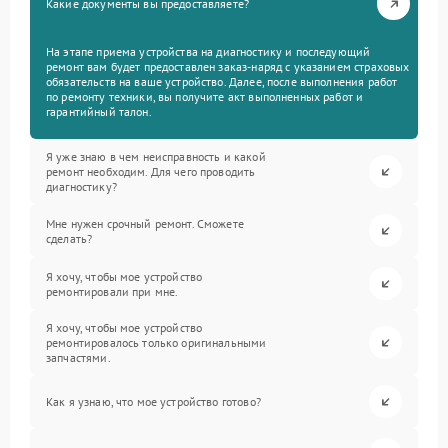
Какие документы вы предоставляете?
На этапе приема устройства на диагностику и последующий
ремонт вам будет предоставлен заказ-наряд с указанием страховых
обязательств на ваше устройство. Далее, после выполнения работ
по ремонту техники, вы получите акт выполненных работ и
гарантийный талон.
Я уже знаю в чем неисправность и какой
ремонт необходим. Для чего проводить
диагностику?
Мне нужен срочный ремонт. Сможете
сделать?
Я хочу, чтобы мое устройство
ремонтировали при мне.
Я хочу, чтобы мое устройство
ремонтировалось только оригинальными
запчастями.
Как я узнаю, что мое устройство готово?