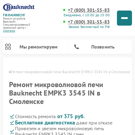
+7 (800) 301-55-83
Ежедневно, с 10:00 до 20:00
FIX-BAUKNECHT
Ремонт устройств
+7 (800) 301-55-83
Bauknecht
Специализированный
Звонок бесплатный по РФ
cервисный центр г.
Смоленск
Мы ремонтируем
Позвонить
енске
Ремонт микроволновой печи Bauknecht EMPK3 3545 IN в Смоленске
Ремонт микроволновой печи
Bauknecht EMPK3 3545 IN в
Смоленске
Ремонт варочных панелей Bauknecht
Ремонт посудомоечных машин Bauknecht
Ремонт холодильников Bauknecht
Ремонт духовых шкафов Bauknecht
Ремонт стиральных машин Bauknecht
от 375 руб.
Стоимость ремонта
Бесплатная диагностика
даже при отказе
Привезем и увезем микроволновую печь
Bauknecht EMPK3 3545 IN сами