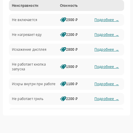
Неисправности
Стоимость
Дверца и корпус
Не включается
2500 ₽
Подробнее →
Механика и внутренние элементы
Не нагревает еду
2200 ₽
Подробнее →
Механические повреждения
Искажение дисплея
2800 ₽
Подробнее →
Питание и запуск
Не работает кнопка
Нагрев и приготовление
1500 ₽
Подробнее →
запуска
Программное обеспечение
Искры внутри при работе
1100 ₽
Подробнее →
Не работает гриль
2200 ₽
Подробнее →
Перегрев или отключение
2400 ₽
Подробнее →
во время работы