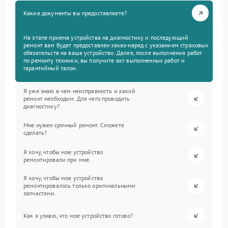
Какие документы вы предоставляете?
На этапе приема устройства на диагностику и последующий
ремонт вам будет предоставлен заказ-наряд с указанием страховых
обязательств на ваше устройство. Далее, после выполнения работ
по ремонту техники, вы получите акт выполненных работ и
гарантийный талон.
Я уже знаю в чем неисправность и какой
ремонт необходим. Для чего проводить
диагностику?
Мне нужен срочный ремонт. Сможете
сделать?
Я хочу, чтобы мое устройство
ремонтировали при мне.
Я хочу, чтобы мое устройство
ремонтировалось только оригинальными
запчастями.
Как я узнаю, что мое устройство готово?