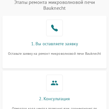
Появление запаха гари
2400 ₽
Подробнее →
Этапы ремонта микроволновой печи
Bauknecht
Проблемы с вентилятором
2000 ₽
Подробнее →
Поломка системы
2200 ₽
Подробнее →
охлаждения
Не работают сенсорные
2400 ₽
Подробнее →
1. Вы оставляете заявку
кнопки
Оставьте заявку на ремонт микроволновой печи Bauknecht
Не горит подсветка
2000 ₽
Подробнее →
Сломался трансформатор
1000 ₽
Подробнее →
2. Консультация
Оператор колл центра позвонит вам, сориентирует по