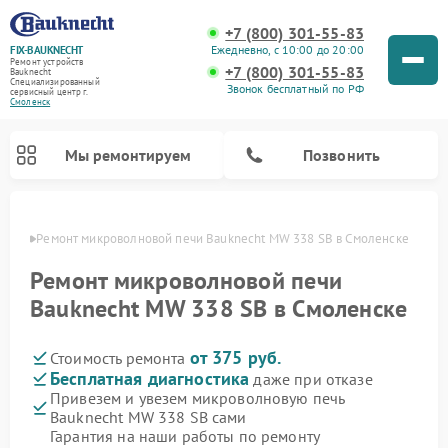
+7 (800) 301-55-83
Ежедневно, с 10:00 до 20:00
FIX-BAUKNECHT
Ремонт устройств
+7 (800) 301-55-83
Bauknecht
Специализированный
Звонок бесплатный по РФ
cервисный центр г.
Смоленск
Мы ремонтируем
Позвонить
енске
Ремонт микроволновой печи Bauknecht MW 338 SB в Смоленске
Ремонт микроволновой печи
Bauknecht MW 338 SB в Смоленске
от 375 руб.
Стоимость ремонта
Ремонт варочных панелей Bauknecht
Ремонт посудомоечных машин Bauknecht
Ремонт холодильников Bauknecht
Ремонт духовых шкафов Bauknecht
Ремонт стиральных машин Bauknecht
Бесплатная диагностика
даже при отказе
Привезем и увезем микроволновую печь
Bauknecht MW 338 SB сами
Гарантия на наши работы по ремонту