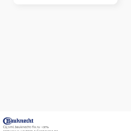
СЦ sml.bauknecht-fix.ru - сеть
сервисных центров в Смоленске по