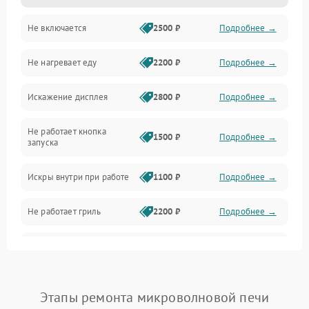
Не включается
2500 ₽
Подробнее →
Механика и внутренние элементы
Не нагревает еду
2200 ₽
Подробнее →
Механические повреждения
Искажение дисплея
2800 ₽
Подробнее →
Питание и запуск
Не работает кнопка
Нагрев и приготовление
1500 ₽
Подробнее →
запуска
Программное обеспечение
Искры внутри при работе
1100 ₽
Подробнее →
Не работает гриль
2200 ₽
Подробнее →
Перегрев или отключение
2400 ₽
Подробнее →
во время работы
Появление запаха гари
2400 ₽
Подробнее →
Этапы ремонта микроволновой печи