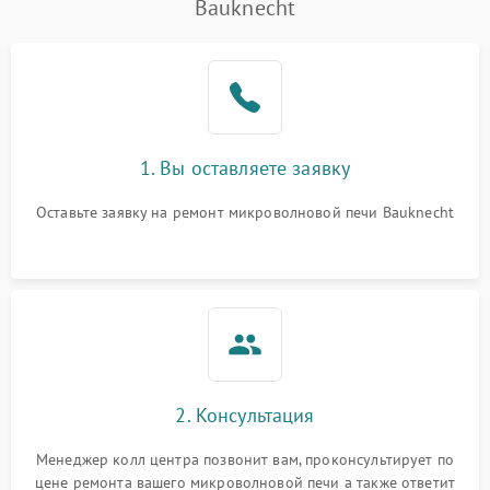
Bauknecht
Проблемы с вентилятором
2000 ₽
Подробнее →
Поломка системы
2200 ₽
Подробнее →
охлаждения
Не работают сенсорные
2400 ₽
Подробнее →
1. Вы оставляете заявку
кнопки
Оставьте заявку на ремонт микроволновой печи Bauknecht
Не горит подсветка
2000 ₽
Подробнее →
Сломался трансформатор
1000 ₽
Подробнее →
2. Консультация
Менеджер колл центра позвонит вам, проконсультирует по
цене ремонта вашего микроволновой печи а также ответит