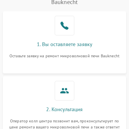
Bauknecht
Проблемы с вентилятором
2000 ₽
Подробнее →
Поломка системы
2200 ₽
Подробнее →
охлаждения
Не работают сенсорные
2400 ₽
Подробнее →
1. Вы оставляете заявку
кнопки
Оставьте заявку на ремонт микроволновой печи Bauknecht
Не горит подсветка
2000 ₽
Подробнее →
Сломался трансформатор
1000 ₽
Подробнее →
2. Консультация
Оператор колл центра позвонит вам, проконсультирует по
цене ремонта вашего микроволновой печи а также ответит