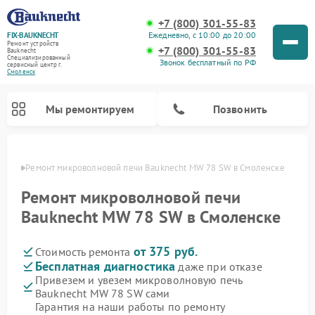
+7 (800) 301-55-83
Ежедневно, с 10:00 до 20:00
FIX-BAUKNECHT
Ремонт устройств
+7 (800) 301-55-83
Bauknecht
Специализированный
Звонок бесплатный по РФ
cервисный центр г.
Смоленск
Мы ремонтируем
Позвонить
енске
Ремонт микроволновой печи Bauknecht MW 78 SW в Смоленске
Ремонт микроволновой печи
Bauknecht MW 78 SW в Смоленске
от 375 руб.
Стоимость ремонта
Ремонт варочных панелей Bauknecht
Ремонт посудомоечных машин Bauknecht
Ремонт холодильников Bauknecht
Ремонт духовых шкафов Bauknecht
Ремонт стиральных машин Bauknecht
Бесплатная диагностика
даже при отказе
Привезем и увезем микроволновую печь
Bauknecht MW 78 SW сами
Гарантия на наши работы по ремонту