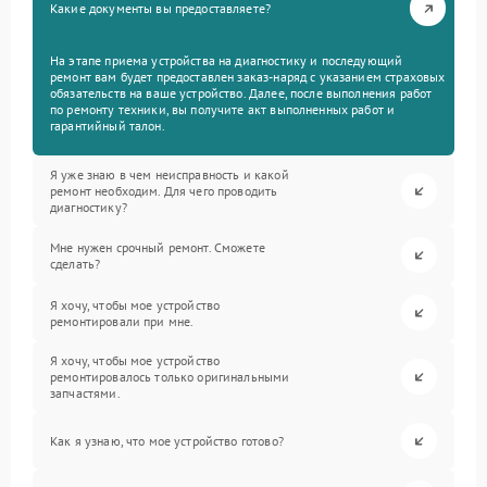
Какие документы вы предоставляете?
На этапе приема устройства на диагностику и последующий
ремонт вам будет предоставлен заказ-наряд с указанием страховых
обязательств на ваше устройство. Далее, после выполнения работ
по ремонту техники, вы получите акт выполненных работ и
гарантийный талон.
Я уже знаю в чем неисправность и какой
ремонт необходим. Для чего проводить
диагностику?
Мне нужен срочный ремонт. Сможете
сделать?
Я хочу, чтобы мое устройство
ремонтировали при мне.
Я хочу, чтобы мое устройство
ремонтировалось только оригинальными
запчастями.
Как я узнаю, что мое устройство готово?