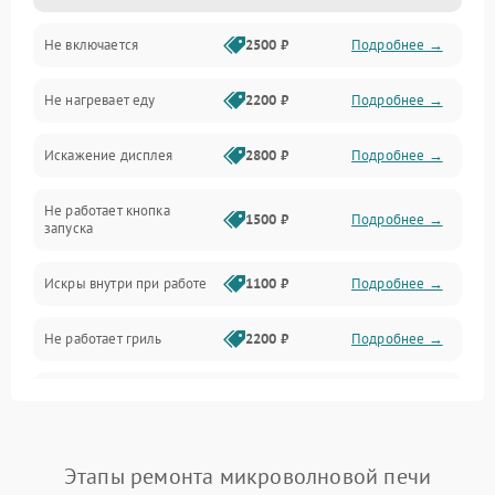
Не включается
2500 ₽
Подробнее →
Механика и внутренние элементы
Не нагревает еду
2200 ₽
Подробнее →
Механические повреждения
Искажение дисплея
2800 ₽
Подробнее →
Питание и запуск
Не работает кнопка
Нагрев и приготовление
1500 ₽
Подробнее →
запуска
Программное обеспечение
Искры внутри при работе
1100 ₽
Подробнее →
Не работает гриль
2200 ₽
Подробнее →
Перегрев или отключение
2400 ₽
Подробнее →
во время работы
Появление запаха гари
2400 ₽
Подробнее →
Этапы ремонта микроволновой печи