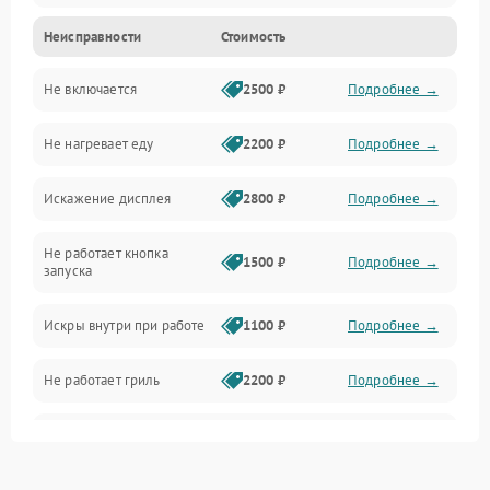
Неисправности
Стоимость
Дверца и корпус
Не включается
2500 ₽
Подробнее →
Механика и внутренние элементы
Не нагревает еду
2200 ₽
Подробнее →
Механические повреждения
Искажение дисплея
2800 ₽
Подробнее →
Питание и запуск
Не работает кнопка
Нагрев и приготовление
1500 ₽
Подробнее →
запуска
Программное обеспечение
Искры внутри при работе
1100 ₽
Подробнее →
Не работает гриль
2200 ₽
Подробнее →
Перегрев или отключение
2400 ₽
Подробнее →
во время работы