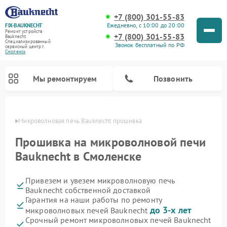
+7 (800) 301-55-83
Ежедневно, с 10:00 до 20:00
FIX-BAUKNECHT
Ремонт устройств
+7 (800) 301-55-83
Bauknecht
Специализированный
Звонок бесплатный по РФ
cервисный центр г.
Смоленск
Мы ремонтируем
Позвонить
енске
Микроволновая печь Bauknecht прошивка
Прошивка на микроволновой печи
Bauknecht в Смоленске
Привезем и увезем микроволновую печь
Ремонт варочных панелей Bauknecht
Ремонт посудомоечных машин Bauknecht
Ремонт холодильников Bauknecht
Ремонт духовых шкафов Bauknecht
Ремонт стиральных машин Bauknecht
Bauknecht собственной доставкой
Гарантия на наши работы по ремонту
до 3-х лет
микроволновых печей Bauknecht
Срочный ремонт микроволновых печей Bauknecht