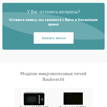
Появление запаха гари
2400 ₽
Подробнее →
У Вас остались вопросы?
Проблемы с вентилятором
2000 ₽
Подробнее →
Оставьте заявку, мы свяжемся с Вами в ближайшее
время
Поломка системы
2200 ₽
Подробнее →
охлаждения
Заказать звонок
Не работают сенсорные
2400 ₽
Подробнее →
кнопки
Не горит подсветка
2000 ₽
Подробнее →
Сломался трансформатор
1000 ₽
Подробнее →
Модели микроволновых печей
Bauknecht