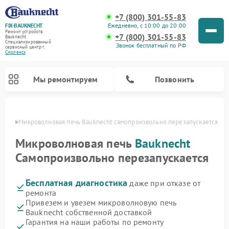
+7 (800) 301-55-83
Ежедневно, с 10:00 до 20:00
FIX-BAUKNECHT
Ремонт устройств
+7 (800) 301-55-83
Bauknecht
Специализированный
Звонок бесплатный по РФ
cервисный центр г.
Смоленск
Мы ремонтируем
Позвонить
енске
Микроволновая печь Bauknecht самопроизвольно перезапускается
Микроволновая печь
Bauknecht
Самопроизвольно перезапускается
Бесплатная диагностика
даже при отказе от
Ремонт варочных панелей Bauknecht
Ремонт посудомоечных машин Bauknecht
Ремонт холодильников Bauknecht
Ремонт духовых шкафов Bauknecht
Ремонт стиральных машин Bauknecht
ремонта
Привезем и увезем микроволновую печь
Bauknecht собственной доставкой
Гарантия на наши работы по ремонту