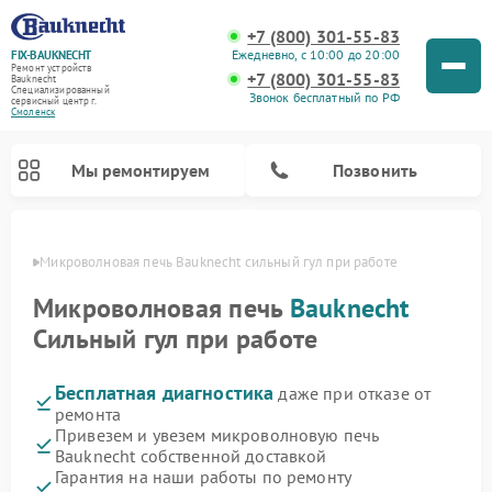
+7 (800) 301-55-83
Ежедневно, с 10:00 до 20:00
FIX-BAUKNECHT
Ремонт устройств
+7 (800) 301-55-83
Bauknecht
Специализированный
Звонок бесплатный по РФ
cервисный центр г.
Смоленск
Мы ремонтируем
Позвонить
енске
Микроволновая печь Bauknecht сильный гул при работе
Микроволновая печь
Bauknecht
Сильный гул при работе
Бесплатная диагностика
даже при отказе от
Ремонт варочных панелей Bauknecht
Ремонт посудомоечных машин Bauknecht
Ремонт холодильников Bauknecht
Ремонт духовых шкафов Bauknecht
Ремонт стиральных машин Bauknecht
ремонта
Привезем и увезем микроволновую печь
Bauknecht собственной доставкой
Гарантия на наши работы по ремонту