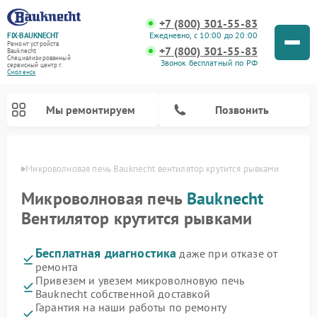
+7 (800) 301-55-83
Ежедневно, с 10:00 до 20:00
FIX-BAUKNECHT
Ремонт устройств
+7 (800) 301-55-83
Bauknecht
Специализированный
Звонок бесплатный по РФ
cервисный центр г.
Смоленск
Мы ремонтируем
Позвонить
енске
Микроволновая печь Bauknecht вентилятор крутится рывками
Микроволновая печь
Bauknecht
Вентилятор крутится рывками
Бесплатная диагностика
даже при отказе от
Ремонт варочных панелей Bauknecht
Ремонт посудомоечных машин Bauknecht
Ремонт холодильников Bauknecht
Ремонт духовых шкафов Bauknecht
Ремонт стиральных машин Bauknecht
ремонта
Привезем и увезем микроволновую печь
Bauknecht собственной доставкой
Гарантия на наши работы по ремонту