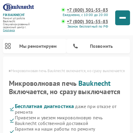
+7 (800) 301-55-83
Ежедневно, с 10:00 до 20:00
FIX-BAUKNECHT
Ремонт устройств
+7 (800) 301-55-83
Bauknecht
Специализированный
Звонок бесплатный по РФ
cервисный центр г.
Смоленск
Мы ремонтируем
Позвонить
енске
Микроволновая печь Bauknecht включается, но сразу выключается
Микроволновая печь
Bauknecht
Включается, но сразу выключается
Бесплатная диагностика
даже при отказе от
Ремонт варочных панелей Bauknecht
Ремонт посудомоечных машин Bauknecht
Ремонт холодильников Bauknecht
Ремонт духовых шкафов Bauknecht
Ремонт стиральных машин Bauknecht
ремонта
Привезем и увезем микроволновую печь
Bauknecht собственной доставкой
Гарантия на наши работы по ремонту