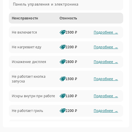
Панель управления и электроника
Неисправности
Стоимость
Дверца и корпус
Не включается
2500 ₽
Подробнее →
Механика и внутренние элементы
Не нагревает еду
2200 ₽
Подробнее →
Механические повреждения
Искажение дисплея
2800 ₽
Подробнее →
Питание и запуск
Не работает кнопка
Нагрев и приготовление
1500 ₽
Подробнее →
запуска
Программное обеспечение
Искры внутри при работе
1100 ₽
Подробнее →
Не работает гриль
2200 ₽
Подробнее →
Перегрев или отключение
2400 ₽
Подробнее →
во время работы