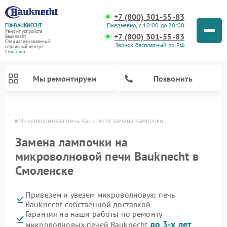
+7 (800) 301-55-83
Ежедневно, с 10:00 до 20:00
FIX-BAUKNECHT
Ремонт устройств
+7 (800) 301-55-83
Bauknecht
Специализированный
Звонок бесплатный по РФ
cервисный центр г.
Смоленск
Мы ремонтируем
Позвонить
енске
Микроволновая печь Bauknecht замена лампочки
Замена лампочки на
микроволновой печи Bauknecht в
Смоленске
Ремонт варочных панелей Bauknecht
Ремонт посудомоечных машин Bauknecht
Ремонт холодильников Bauknecht
Ремонт духовых шкафов Bauknecht
Ремонт стиральных машин Bauknecht
Привезем и увезем микроволновую печь
Bauknecht собственной доставкой
Гарантия на наши работы по ремонту
до 3-х лет
микроволновых печей Bauknecht