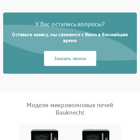
Появление запаха гари
2400 ₽
Подробнее →
У Вас остались вопросы?
Проблемы с вентилятором
2000 ₽
Подробнее →
Оставьте заявку, мы свяжемся с Вами в ближайшее
время
Поломка системы
2200 ₽
Подробнее →
охлаждения
Заказать звонок
Не работают сенсорные
2400 ₽
Подробнее →
кнопки
Не горит подсветка
2000 ₽
Подробнее →
Сломался трансформатор
1000 ₽
Подробнее →
Модели микроволновых печей
Bauknecht