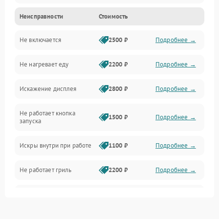
Неисправности
Стоимость
Дверца и корпус
Не включается
2500 ₽
Подробнее →
Механика и внутренние элементы
Не нагревает еду
2200 ₽
Подробнее →
Механические повреждения
Искажение дисплея
2800 ₽
Подробнее →
Питание и запуск
Не работает кнопка
Нагрев и приготовление
1500 ₽
Подробнее →
запуска
Программное обеспечение
Искры внутри при работе
1100 ₽
Подробнее →
Не работает гриль
2200 ₽
Подробнее →
Перегрев или отключение
2400 ₽
Подробнее →
во время работы