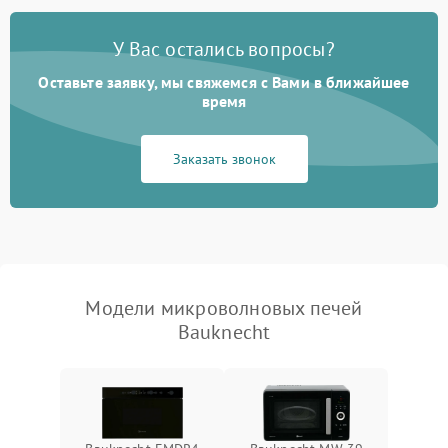
Появление запаха гари
2400 ₽
Подробнее →
У Вас остались вопросы?
Проблемы с вентилятором
2000 ₽
Подробнее →
Оставьте заявку, мы свяжемся с Вами в ближайшее
время
Поломка системы
2200 ₽
Подробнее →
охлаждения
Заказать звонок
Не работают сенсорные
2400 ₽
Подробнее →
кнопки
Не горит подсветка
2000 ₽
Подробнее →
Сломался трансформатор
1000 ₽
Подробнее →
Модели микроволновых печей
Bauknecht