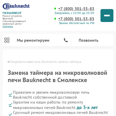
+7 (800) 301-55-83
Ежедневно, с 10:00 до 20:00
FIX-BAUKNECHT
Ремонт устройств
+7 (800) 301-55-83
Bauknecht
Специализированный
Звонок бесплатный по РФ
cервисный центр г.
Смоленск
Мы ремонтируем
Позвонить
енске
Микроволновая печь Bauknecht замена таймера
Замена таймера на микроволновой
печи Bauknecht в Смоленске
Привезем и увезем микроволновую печь
Ремонт варочных панелей Bauknecht
Ремонт посудомоечных машин Bauknecht
Ремонт холодильников Bauknecht
Ремонт духовых шкафов Bauknecht
Ремонт стиральных машин Bauknecht
Bauknecht собственной доставкой
Гарантия на наши работы по ремонту
до 3-х лет
микроволновых печей Bauknecht
Срочный ремонт микроволновых печей Bauknecht