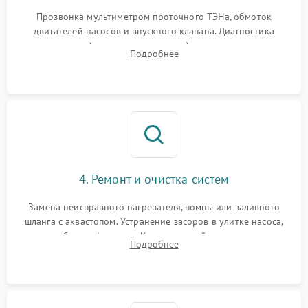
Прозвонка мультиметром проточного ТЭНа, обмоток
двигателей насосов и впускного клапана. Диагностика
прессостата (датчика уровня воды), датчика мутности,
Подробнее
концевика дверцы и электронного модуля управления.
4. Ремонт и очистка систем
Замена неисправного нагревателя, помпы или заливного
шланга с аквастопом. Устранение засоров в улитке насоса,
патрубках и фильтрах. Компонентный ремонт платы
Подробнее
управления, восстановление поврежденной проводки.