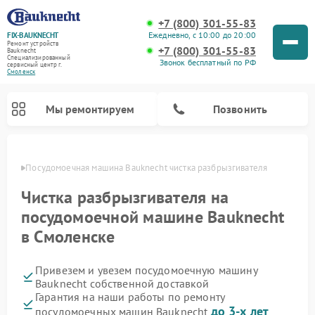
+7 (800) 301-55-83
Ежедневно, с 10:00 до 20:00
FIX-BAUKNECHT
Ремонт устройств
+7 (800) 301-55-83
Bauknecht
Специализированный
Звонок бесплатный по РФ
cервисный центр г.
Смоленск
Мы ремонтируем
Позвонить
енске
Посудомоечная машина Bauknecht чистка разбрызгивателя
Чистка разбрызгивателя на
посудомоечной машине Bauknecht
в Смоленске
Ремонт варочных панелей Bauknecht
Ремонт микроволновых печей Bauknecht
Ремонт холодильников Bauknecht
Ремонт духовых шкафов Bauknecht
Ремонт стиральных машин Bauknecht
Привезем и увезем посудомоечную машину
Bauknecht собственной доставкой
Гарантия на наши работы по ремонту
до 3-х лет
посудомоечных машин Bauknecht