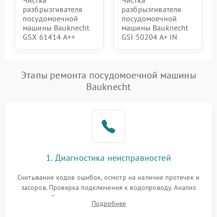
Чистка
Чистка
разбрызгивателя
разбрызгивателя
посудомоечной
посудомоечной
машины Bauknecht
машины Bauknecht
GSX 61414 A++
GSI 50204 A+ IN
Этапы ремонта посудомоечной машины
Bauknecht
1. Диагностика неисправностей
Считывание кодов ошибок, осмотр на наличие протечек и
засоров. Проверка подключения к водопроводу. Анализ
жалоб на отсутствие слива, нагрева, вращения
Подробнее
разбрызгивателей или срабатывание системы защиты