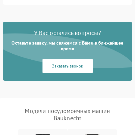
Не запускается цикл
1800 ₽
Подробнее →
стирки
Проблемы с набором
1800 ₽
Подробнее →
воды
У Вас остались вопросы?
Оставьте заявку, мы свяжемся с Вами в ближайшее
Не работает сушилка
2100 ₽
Подробнее →
время
Сбои в работе таймера
1700 ₽
Подробнее →
Заказать звонок
Проблемы с
2100 ₽
Подробнее →
циркуляционным насосом
Модели посудомоечных машин
Bauknecht