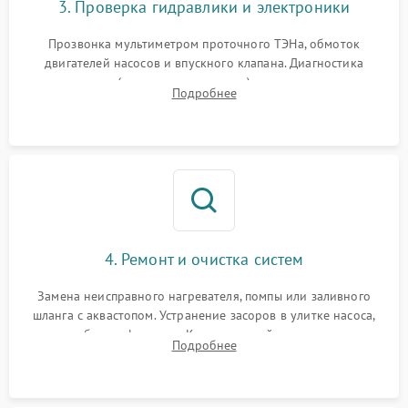
3. Проверка гидравлики и электроники
Прозвонка мультиметром проточного ТЭНа, обмоток
двигателей насосов и впускного клапана. Диагностика
прессостата (датчика уровня воды), датчика мутности,
Подробнее
концевика дверцы и электронного модуля управления.
4. Ремонт и очистка систем
Замена неисправного нагревателя, помпы или заливного
шланга с аквастопом. Устранение засоров в улитке насоса,
патрубках и фильтрах. Компонентный ремонт платы
Подробнее
управления, восстановление поврежденной проводки.