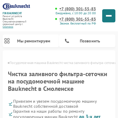
+7 (800) 301-55-83
Ежедневно, с 10:00 до 20:00
FIX-BAUKNECHT
Ремонт устройств
+7 (800) 301-55-83
Bauknecht
Специализированный
Звонок бесплатный по РФ
cервисный центр г.
Смоленск
Мы ремонтируем
Позвонить
енске
Посудомоечная машина Bauknecht чистка заливного фильтра-сеточки
Чистка заливного фильтра-сеточки
на посудомоечной машине
Bauknecht в Смоленске
Ремонт варочных панелей Bauknecht
Ремонт микроволновых печей Bauknecht
Ремонт холодильников Bauknecht
Ремонт духовых шкафов Bauknecht
Ремонт стиральных машин Bauknecht
Привезем и увезем посудомоечную машину
Bauknecht собственной доставкой
Гарантия на наши работы по ремонту
до 3-х лет
посудомоечных машин Bauknecht