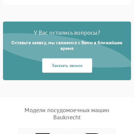
Не запускается цикл
1800 ₽
Подробнее →
стирки
Проблемы с набором
1800 ₽
Подробнее →
воды
У Вас остались вопросы?
Оставьте заявку, мы свяжемся с Вами в ближайшее
Не работает сушилка
2100 ₽
Подробнее →
время
Сбои в работе таймера
1700 ₽
Подробнее →
Заказать звонок
Проблемы с
2100 ₽
Подробнее →
циркуляционным насосом
Модели посудомоечных машин
Bauknecht