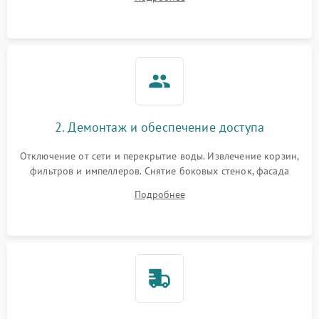
разбрызгивателей или срабатывание системы защиты
аквастоп.
2. Демонтаж и обеспечение доступа
Отключение от сети и перекрытие воды. Извлечение корзин,
фильтров и импеллеров. Снятие боковых стенок, фасада
дверцы или нижнего поддона для прямого доступа к
Подробнее
циркуляционному насосу, ТЭНу и сливной помпе.