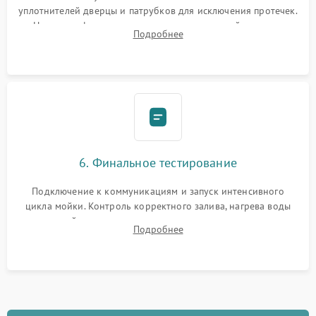
уплотнителей дверцы и патрубков для исключения протечек.
Надежная фиксация хомутов гидравлической системы,
Подробнее
сборка корпуса и установка датчика поплавка.
6. Финальное тестирование
Подключение к коммуникациям и запуск интенсивного
цикла мойки. Контроль корректного залива, нагрева воды
до нужной температуры, отсутствия посторонних шумов,
Подробнее
штатного слива и абсолютной сухости в поддоне.