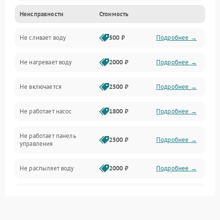
Неисправности
Стоимость
Управление
Не сливает воду
500 ₽
Подробнее →
Электропитание
Не нагревает воду
2000 ₽
Подробнее →
Датчики
Не включается
2500 ₽
Подробнее →
Нагрев
Не работает насос
1800 ₽
Подробнее →
Вода
Не работает панель
Гигиена
2500 ₽
Подробнее →
управления
Программное обеспечение
Не распыляет воду
2000 ₽
Подробнее →
Не запускается цикл
1800 ₽
Подробнее →
стирки