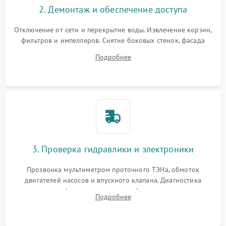
2. Демонтаж и обеспечение доступа
Отключение от сети и перекрытие воды. Извлечение корзин,
фильтров и импеллеров. Снятие боковых стенок, фасада
дверцы или нижнего поддона для прямого доступа к
Подробнее
циркуляционному насосу, ТЭНу и сливной помпе.
3. Проверка гидравлики и электроники
Прозвонка мультиметром проточного ТЭНа, обмоток
двигателей насосов и впускного клапана. Диагностика
прессостата (датчика уровня воды), датчика мутности,
Подробнее
концевика дверцы и электронного модуля управления.