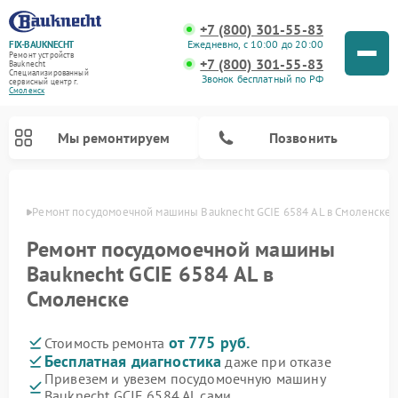
+7 (800) 301-55-83
Ежедневно, с 10:00 до 20:00
FIX-BAUKNECHT
Ремонт устройств
+7 (800) 301-55-83
Bauknecht
Специализированный
Звонок бесплатный по РФ
cервисный центр г.
Смоленск
Мы ремонтируем
Позвонить
енске
Ремонт посудомоечной машины Bauknecht GCIE 6584 AL в Смоленске
Ремонт посудомоечной машины
Bauknecht GCIE 6584 AL в
Смоленске
Ремонт варочных панелей Bauknecht
Ремонт микроволновых печей Bauknecht
Ремонт холодильников Bauknecht
Ремонт духовых шкафов Bauknecht
Ремонт стиральных машин Bauknecht
от 775 руб.
Стоимость ремонта
Бесплатная диагностика
даже при отказе
Привезем и увезем посудомоечную машину
Bauknecht GCIE 6584 AL сами