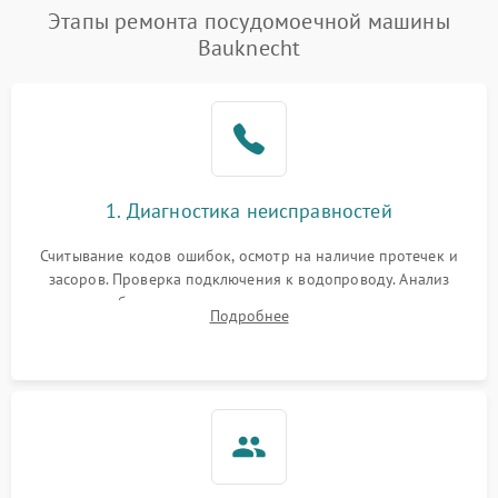
Проблемы с набором
Этапы ремонта посудомоечной машины
1800 ₽
Подробнее →
воды
Bauknecht
Не работает сушилка
2100 ₽
Подробнее →
Сбои в работе таймера
1700 ₽
Подробнее →
Проблемы с
2100 ₽
Подробнее →
1. Диагностика неисправностей
циркуляционным насосом
Считывание кодов ошибок, осмотр на наличие протечек и
засоров. Проверка подключения к водопроводу. Анализ
жалоб на отсутствие слива, нагрева, вращения
Подробнее
разбрызгивателей или срабатывание системы защиты
аквастоп.