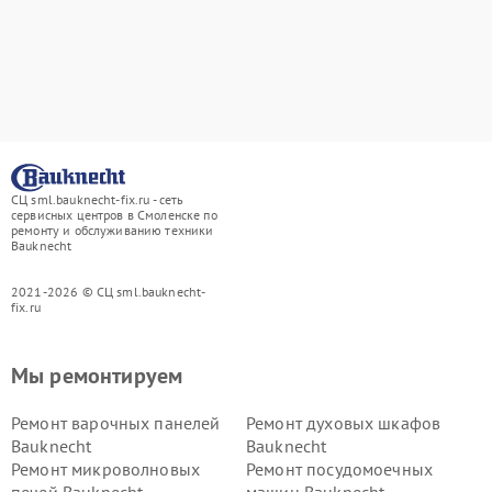
СЦ sml.bauknecht-fix.ru - сеть
сервисных центров в Смоленске по
ремонту и обслуживанию техники
Bauknecht
2021-2026 © СЦ sml.bauknecht-
fix.ru
Мы ремонтируем
Ремонт варочных панелей
Ремонт духовых шкафов
Bauknecht
Bauknecht
Ремонт микроволновых
Ремонт посудомоечных
печей Bauknecht
машин Bauknecht