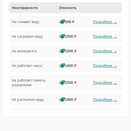
Неисправности
Стоимость
Управление
Не сливает воду
500 ₽
Подробнее →
Электропитание
Не нагревает воду
2000 ₽
Подробнее →
Датчики
Не включается
2500 ₽
Подробнее →
Нагрев
Не работает насос
1800 ₽
Подробнее →
Вода
Не работает панель
Гигиена
2500 ₽
Подробнее →
управления
Программное обеспечение
Не распыляет воду
2000 ₽
Подробнее →
Не запускается цикл
1800 ₽
Подробнее →
стирки