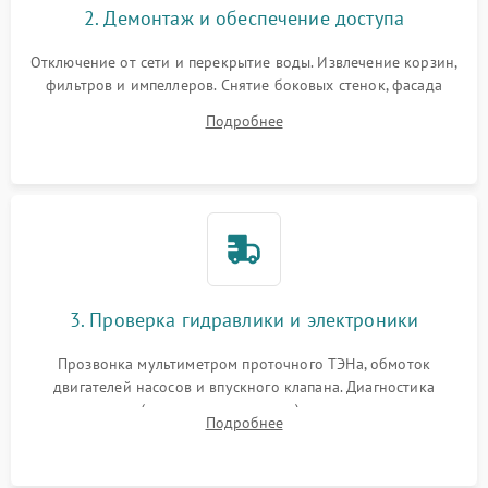
2. Демонтаж и обеспечение доступа
Отключение от сети и перекрытие воды. Извлечение корзин,
фильтров и импеллеров. Снятие боковых стенок, фасада
дверцы или нижнего поддона для прямого доступа к
Подробнее
циркуляционному насосу, ТЭНу и сливной помпе.
3. Проверка гидравлики и электроники
Прозвонка мультиметром проточного ТЭНа, обмоток
двигателей насосов и впускного клапана. Диагностика
прессостата (датчика уровня воды), датчика мутности,
Подробнее
концевика дверцы и электронного модуля управления.