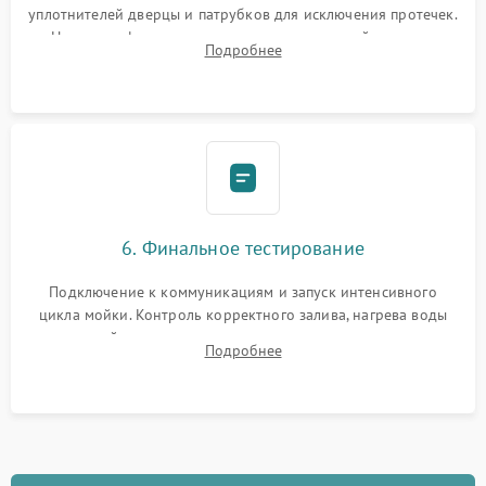
уплотнителей дверцы и патрубков для исключения протечек.
Надежная фиксация хомутов гидравлической системы,
Подробнее
сборка корпуса и установка датчика поплавка.
6. Финальное тестирование
Подключение к коммуникациям и запуск интенсивного
цикла мойки. Контроль корректного залива, нагрева воды
до нужной температуры, отсутствия посторонних шумов,
Подробнее
штатного слива и абсолютной сухости в поддоне.