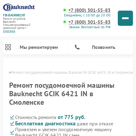
+7 (800) 301-55-83
Ежедневно, с 10:00 до 20:00
FIX-BAUKNECHT
Ремонт устройств
+7 (800) 301-55-83
Bauknecht
Специализированный
Звонок бесплатный по РФ
cервисный центр г.
Смоленск
Мы ремонтируем
Позвонить
енске
Ремонт посудомоечной машины Bauknecht GCIK 6421 IN в Смоленске
Ремонт посудомоечной машины
Bauknecht GCIK 6421 IN в
Смоленске
Ремонт варочных панелей Bauknecht
Ремонт микроволновых печей Bauknecht
Ремонт холодильников Bauknecht
Ремонт духовых шкафов Bauknecht
Ремонт стиральных машин Bauknecht
от 775 руб.
Стоимость ремонта
Бесплатная диагностика
даже при отказе
Привезем и увезем посудомоечную машину
Bauknecht GCIK 6421 IN сами