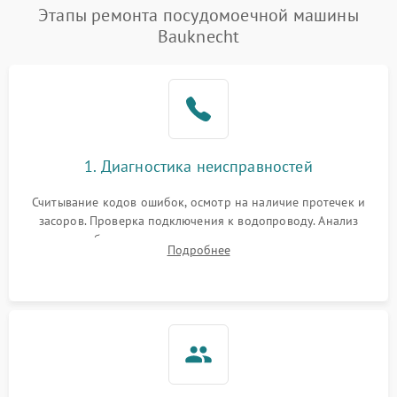
Проблемы с набором
Этапы ремонта посудомоечной машины
1800 ₽
Подробнее →
воды
Bauknecht
Не работает сушилка
2100 ₽
Подробнее →
Сбои в работе таймера
1700 ₽
Подробнее →
Проблемы с
2100 ₽
Подробнее →
1. Диагностика неисправностей
циркуляционным насосом
Считывание кодов ошибок, осмотр на наличие протечек и
засоров. Проверка подключения к водопроводу. Анализ
жалоб на отсутствие слива, нагрева, вращения
Подробнее
разбрызгивателей или срабатывание системы защиты
аквастоп.