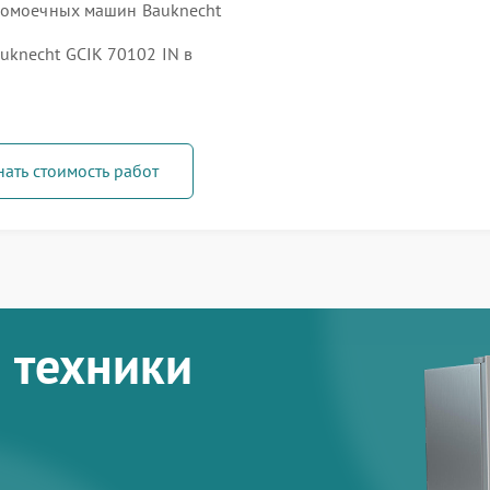
удомоечных машин Bauknecht
knecht GCIK 70102 IN в
нать стоимость работ
 техники