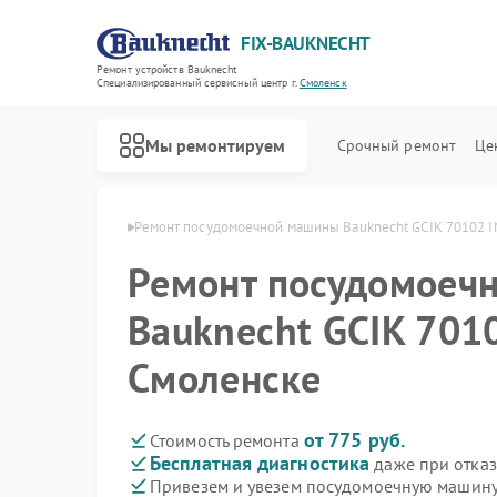
FIX-BAUKNECHT
Ремонт устройств Bauknecht
Специализированный cервисный центр г.
Смоленск
Мы ремонтируем
Срочный ремонт
Це
knecht в Смоленске
Ремонт посудомоечной машины Bauknecht GCIK 70102 I
Ремонт посудомоеч
Bauknecht GCIK 7010
Смоленске
Ремонт варочных панелей Bauknecht
Ремонт духовых шкафов Bauknecht
Ремонт микроволновых печей Bauknecht
Ремонт стиральных машин Bauknecht
Ремонт холодильников Bauknecht
от 775 руб.
Стоимость ремонта
Бесплатная диагностика
даже при отказ
Привезем и увезем посудомоечную машину 