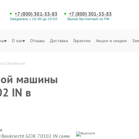
+7 (800) 301-55-83
+7 (800) 301-55-83
Ежедневно, с 10:00 до 20:00
Звонок бесплатный по РФ
ны
О нас
Отзывы
Доставка
Гарантии
Акции и скидки
Зая
N в Смоленске
ной машины
2 IN в
е
Bauknecht GCIK 70102 IN сами