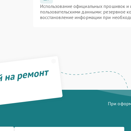
Использование официальных прошивок и и
пользовательскими данными: резервное к
восстановление информации при необход
й на ремонт
При оформл