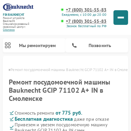
+7 (800) 301-55-83
Ежедневно, с 10:00 до 20:00
FIX-BAUKNECHT
Ремонт устройств
+7 (800) 301-55-83
Bauknecht
Специализированный
Звонок бесплатный по РФ
cервисный центр г.
Смоленск
Мы ремонтируем
Позвонить
енске
Ремонт посудомоечной машины Bauknecht GCIP 71102 A+ IN в Смолен
Ремонт посудомоечной машины
Bauknecht GCIP 71102 A+ IN в
Смоленске
Ремонт варочных панелей Bauknecht
Ремонт микроволновых печей Bauknecht
Ремонт холодильников Bauknecht
Ремонт духовых шкафов Bauknecht
Ремонт стиральных машин Bauknecht
от 775 руб.
Стоимость ремонта
Бесплатная диагностика
даже при отказе
Привезем и увезем посудомоечную машину
Bauknecht GCIP 71102 A+ IN сами