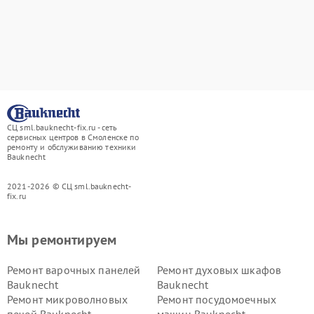
СЦ sml.bauknecht-fix.ru - сеть
сервисных центров в Смоленске по
ремонту и обслуживанию техники
Bauknecht
2021-2026 © СЦ sml.bauknecht-
fix.ru
Мы ремонтируем
Ремонт варочных панелей
Ремонт духовых шкафов
Bauknecht
Bauknecht
Ремонт микроволновых
Ремонт посудомоечных
печей Bauknecht
машин Bauknecht