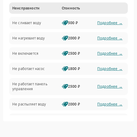
Неисправности
Стоимость
Управление
Не сливает воду
500 ₽
Подробнее →
Электропитание
Не нагревает воду
2000 ₽
Подробнее →
Датчики
Не включается
2500 ₽
Подробнее →
Нагрев
Не работает насос
1800 ₽
Подробнее →
Вода
Не работает панель
Гигиена
2500 ₽
Подробнее →
управления
Программное обеспечение
Не распыляет воду
2000 ₽
Подробнее →
Не запускается цикл
1800 ₽
Подробнее →
стирки