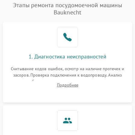
Проблемы с набором
Этапы ремонта посудомоечной машины
1800 ₽
Подробнее →
воды
Bauknecht
Не работает сушилка
2100 ₽
Подробнее →
Сбои в работе таймера
1700 ₽
Подробнее →
Проблемы с
2100 ₽
Подробнее →
1. Диагностика неисправностей
циркуляционным насосом
Считывание кодов ошибок, осмотр на наличие протечек и
засоров. Проверка подключения к водопроводу. Анализ
жалоб на отсутствие слива, нагрева, вращения
Подробнее
разбрызгивателей или срабатывание системы защиты
аквастоп.