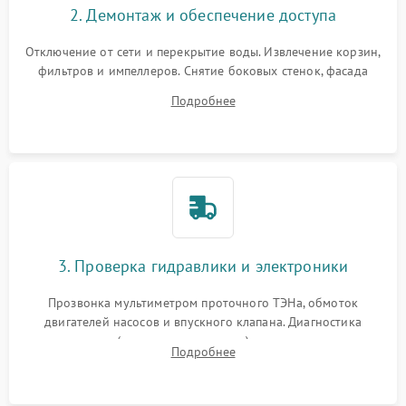
2. Демонтаж и обеспечение доступа
Отключение от сети и перекрытие воды. Извлечение корзин,
фильтров и импеллеров. Снятие боковых стенок, фасада
дверцы или нижнего поддона для прямого доступа к
Подробнее
циркуляционному насосу, ТЭНу и сливной помпе.
3. Проверка гидравлики и электроники
Прозвонка мультиметром проточного ТЭНа, обмоток
двигателей насосов и впускного клапана. Диагностика
прессостата (датчика уровня воды), датчика мутности,
Подробнее
концевика дверцы и электронного модуля управления.