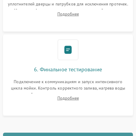
уплотнителей дверцы и патрубков для исключения протечек.
Надежная фиксация хомутов гидравлической системы,
Подробнее
сборка корпуса и установка датчика поплавка.
6. Финальное тестирование
Подключение к коммуникациям и запуск интенсивного
цикла мойки. Контроль корректного залива, нагрева воды
до нужной температуры, отсутствия посторонних шумов,
Подробнее
штатного слива и абсолютной сухости в поддоне.