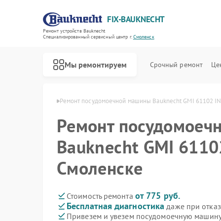
FIX-BAUKNECHT
Ремонт устройств Bauknecht
Специализированный cервисный центр г.
Смоленск
Мы ремонтируем
Срочный ремонт
Це
knecht в Смоленске
Ремонт посудомоечной машины Bauknecht GMI 61102 IN
Ремонт посудомоеч
Bauknecht GMI 6110
Смоленске
Ремонт варочных панелей Bauknecht
Ремонт духовых шкафов Bauknecht
Ремонт микроволновых печей Bauknecht
Ремонт стиральных машин Bauknecht
Ремонт холодильников Bauknecht
от 775 руб.
Стоимость ремонта
Бесплатная диагностика
даже при отказ
Привезем и увезем посудомоечную машину