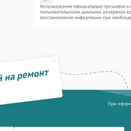
Использование официальных прошивок и и
пользовательскими данными: резервное к
восстановление информации при необход
й на ремонт
При оформл