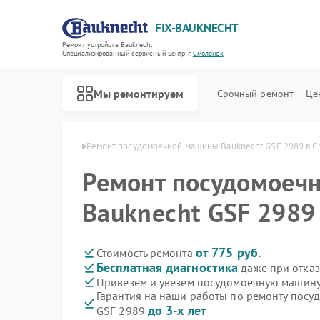
FIX-BAUKNECHT
Ремонт устройств Bauknecht
Специализированный cервисный центр г.
Смоленск
Мы ремонтируем
Срочный ремонт
Це
knecht в Смоленске
Ремонт посудомоечной машины Bauknecht GSF 2989 в С
Ремонт посудомоеч
Bauknecht GSF 2989
Ремонт варочных панелей Bauknecht
Ремонт духовых шкафов Bauknecht
Ремонт микроволновых печей Bauknecht
Ремонт стиральных машин Bauknecht
Ремонт холодильников Bauknecht
от 775 руб.
Стоимость ремонта
Бесплатная диагностика
даже при отказ
Привезем и увезем посудомоечную машину
Гарантия на наши работы по ремонту пос
до 3-х лет
GSF 2989