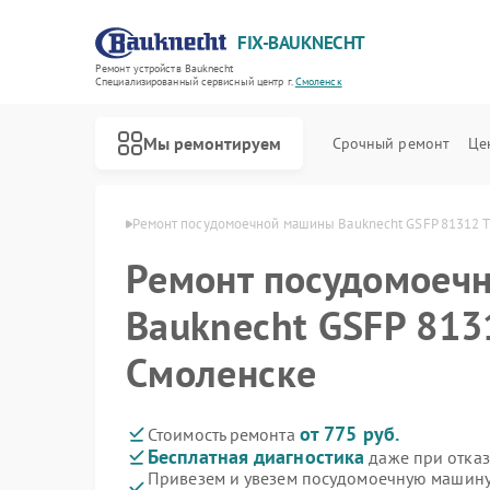
FIX-BAUKNECHT
Ремонт устройств Bauknecht
Специализированный cервисный центр г.
Смоленск
Мы ремонтируем
Срочный ремонт
Це
knecht в Смоленске
Ремонт посудомоечной машины Bauknecht GSFP 81312 T
Ремонт посудомоеч
Bauknecht GSFP 8131
Смоленске
Ремонт варочных панелей Bauknecht
Ремонт духовых шкафов Bauknecht
Ремонт микроволновых печей Bauknecht
Ремонт стиральных машин Bauknecht
Ремонт холодильников Bauknecht
от 775 руб.
Стоимость ремонта
Бесплатная диагностика
даже при отказ
Привезем и увезем посудомоечную машину