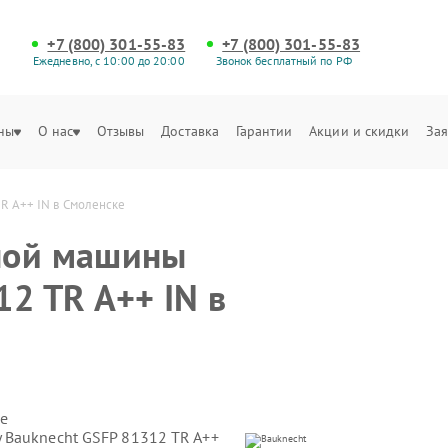
+7 (800) 301-55-83
+7 (800) 301-55-83
Ежедневно, с 10:00 до 20:00
Звонок бесплатный по РФ
ны
О нас
Отзывы
Доставка
Гарантии
Акции и скидки
Зая
R A++ IN в Смоленске
ной машины
2 TR A++ IN в
е
 Bauknecht GSFP 81312 TR A++