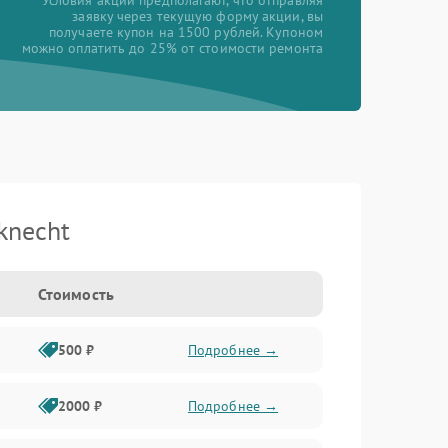
*Условия акции предполагают, что отправляя
заявку через текущую форму акции, вы
получаете купон на 1500 рублей. Купоном
можно оплатить до 25% от стоимости ремонта
knecht
Стоимость
500 ₽
Подробнее →
2000 ₽
Подробнее →