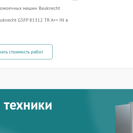
удомоечных машин Bauknecht
knecht GSFP 81312 TR A++ IN в
нать стоимость работ
 техники