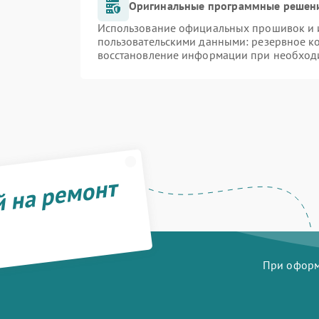
Оригинальные программные решени
Использование официальных прошивок и и
пользовательскими данными: резервное к
восстановление информации при необход
й на ремонт
При оформл