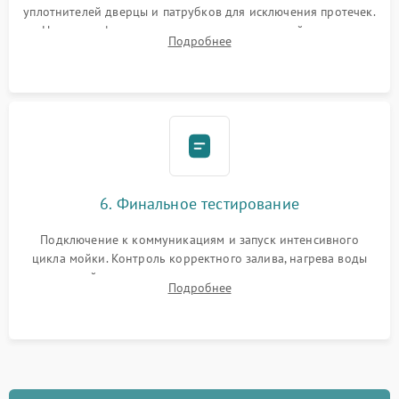
уплотнителей дверцы и патрубков для исключения протечек.
Надежная фиксация хомутов гидравлической системы,
Подробнее
сборка корпуса и установка датчика поплавка.
6. Финальное тестирование
Подключение к коммуникациям и запуск интенсивного
цикла мойки. Контроль корректного залива, нагрева воды
до нужной температуры, отсутствия посторонних шумов,
Подробнее
штатного слива и абсолютной сухости в поддоне.