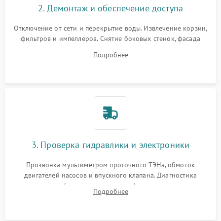
2. Демонтаж и обеспечение доступа
Отключение от сети и перекрытие воды. Извлечение корзин,
фильтров и импеллеров. Снятие боковых стенок, фасада
дверцы или нижнего поддона для прямого доступа к
Подробнее
циркуляционному насосу, ТЭНу и сливной помпе.
3. Проверка гидравлики и электроники
Прозвонка мультиметром проточного ТЭНа, обмоток
двигателей насосов и впускного клапана. Диагностика
прессостата (датчика уровня воды), датчика мутности,
Подробнее
концевика дверцы и электронного модуля управления.