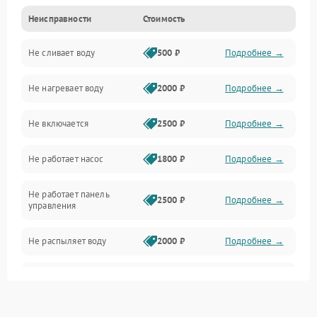
Неисправности
Стоимость
Управление
Не сливает воду
500 ₽
Подробнее →
Электропитание
Не нагревает воду
2000 ₽
Подробнее →
Датчики
Не включается
2500 ₽
Подробнее →
Нагрев
Не работает насос
1800 ₽
Подробнее →
Вода
Не работает панель
Гигиена
2500 ₽
Подробнее →
управления
Программное обеспечение
Не распыляет воду
2000 ₽
Подробнее →
Не запускается цикл
1800 ₽
Подробнее →
стирки