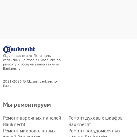
СЦ sml.bauknecht-fix.ru - сеть
сервисных центров в Смоленске по
ремонту и обслуживанию техники
Bauknecht
2021-2026 © СЦ sml.bauknecht-
fix.ru
Мы ремонтируем
Ремонт варочных панелей
Ремонт духовых шкафов
Bauknecht
Bauknecht
Ремонт микроволновых
Ремонт посудомоечных
печей Bauknecht
машин Bauknecht