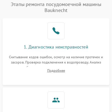
Проблемы с набором
Этапы ремонта посудомоечной машины
1800 ₽
Подробнее →
воды
Bauknecht
Не работает сушилка
2100 ₽
Подробнее →
Сбои в работе таймера
1700 ₽
Подробнее →
Проблемы с
2100 ₽
Подробнее →
1. Диагностика неисправностей
циркуляционным насосом
Считывание кодов ошибок, осмотр на наличие протечек и
засоров. Проверка подключения к водопроводу. Анализ
жалоб на отсутствие слива, нагрева, вращения
Подробнее
разбрызгивателей или срабатывание системы защиты
аквастоп.