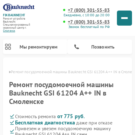
+7 (800) 301-55-83
Ежедневно, с 10:00 до 20:00
FIX-BAUKNECHT
Ремонт устройств
+7 (800) 301-55-83
Bauknecht
Специализированный
Звонок бесплатный по РФ
cервисный центр г.
Смоленск
Мы ремонтируем
Позвонить
енске
Ремонт посудомоечной машины Bauknecht GSI 61204 A++ IN в Смолен
Ремонт посудомоечной машины
Bauknecht GSI 61204 A++ IN в
Смоленске
Ремонт варочных панелей Bauknecht
Ремонт микроволновых печей Bauknecht
Ремонт холодильников Bauknecht
Ремонт духовых шкафов Bauknecht
Ремонт стиральных машин Bauknecht
от 775 руб.
Стоимость ремонта
Бесплатная диагностика
даже при отказе
Привезем и увезем посудомоечную машину
Bauknecht GSI 61204 A++ IN сами