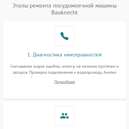
Проблемы с набором
Этапы ремонта посудомоечной машины
1800 ₽
Подробнее →
воды
Bauknecht
Не работает сушилка
2100 ₽
Подробнее →
Сбои в работе таймера
1700 ₽
Подробнее →
Проблемы с
2100 ₽
Подробнее →
1. Диагностика неисправностей
циркуляционным насосом
Считывание кодов ошибок, осмотр на наличие протечек и
засоров. Проверка подключения к водопроводу. Анализ
жалоб на отсутствие слива, нагрева, вращения
Подробнее
разбрызгивателей или срабатывание системы защиты
аквастоп.