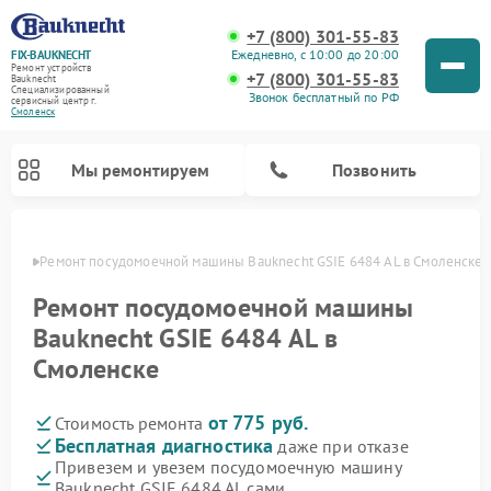
+7 (800) 301-55-83
Ежедневно, с 10:00 до 20:00
FIX-BAUKNECHT
Ремонт устройств
+7 (800) 301-55-83
Bauknecht
Специализированный
Звонок бесплатный по РФ
cервисный центр г.
Смоленск
Мы ремонтируем
Позвонить
енске
Ремонт посудомоечной машины Bauknecht GSIE 6484 AL в Смоленске
Ремонт посудомоечной машины
Bauknecht GSIE 6484 AL в
Смоленске
Ремонт варочных панелей Bauknecht
Ремонт микроволновых печей Bauknecht
Ремонт холодильников Bauknecht
Ремонт духовых шкафов Bauknecht
Ремонт стиральных машин Bauknecht
от 775 руб.
Стоимость ремонта
Бесплатная диагностика
даже при отказе
Привезем и увезем посудомоечную машину
Bauknecht GSIE 6484 AL сами