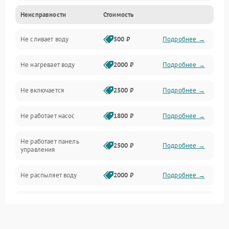
Неисправности
Стоимость
Управление
Не сливает воду
500 ₽
Подробнее →
Электропитание
Не нагревает воду
2000 ₽
Подробнее →
Датчики
Не включается
2500 ₽
Подробнее →
Нагрев
Не работает насос
1800 ₽
Подробнее →
Вода
Не работает панель
Гигиена
2500 ₽
Подробнее →
управления
Программное обеспечение
Не распыляет воду
2000 ₽
Подробнее →
Не запускается цикл
1800 ₽
Подробнее →
стирки