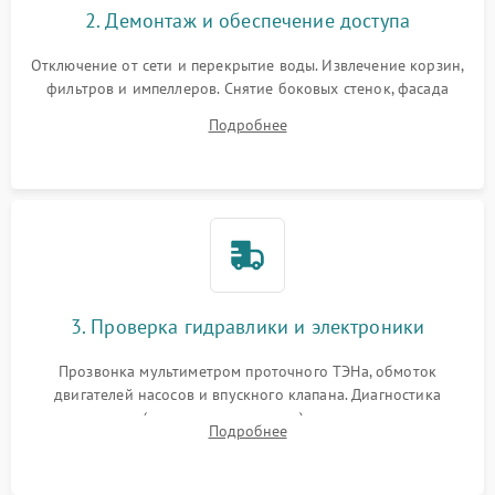
2. Демонтаж и обеспечение доступа
Отключение от сети и перекрытие воды. Извлечение корзин,
фильтров и импеллеров. Снятие боковых стенок, фасада
дверцы или нижнего поддона для прямого доступа к
Подробнее
циркуляционному насосу, ТЭНу и сливной помпе.
3. Проверка гидравлики и электроники
Прозвонка мультиметром проточного ТЭНа, обмоток
двигателей насосов и впускного клапана. Диагностика
прессостата (датчика уровня воды), датчика мутности,
Подробнее
концевика дверцы и электронного модуля управления.