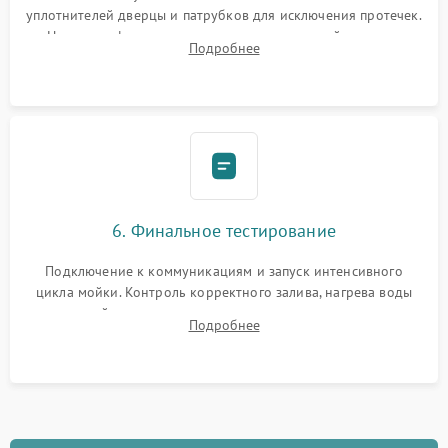
уплотнителей дверцы и патрубков для исключения протечек.
Надежная фиксация хомутов гидравлической системы,
Подробнее
сборка корпуса и установка датчика поплавка.
6. Финальное тестирование
Подключение к коммуникациям и запуск интенсивного
цикла мойки. Контроль корректного залива, нагрева воды
до нужной температуры, отсутствия посторонних шумов,
Подробнее
штатного слива и абсолютной сухости в поддоне.