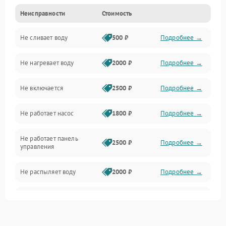
Неисправности
Стоимость
Управление
Не сливает воду
500 ₽
Подробнее →
Электропитание
Не нагревает воду
2000 ₽
Подробнее →
Датчики
Не включается
2500 ₽
Подробнее →
Нагрев
Не работает насос
1800 ₽
Подробнее →
Вода
Не работает панель
Гигиена
2500 ₽
Подробнее →
управления
Программное обеспечение
Не распыляет воду
2000 ₽
Подробнее →
Не запускается цикл
1800 ₽
Подробнее →
стирки