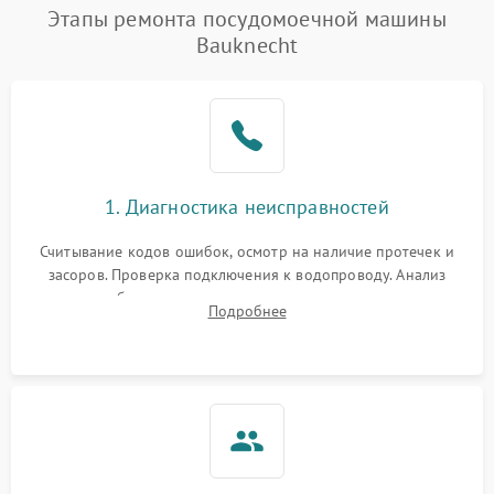
Проблемы с набором
Этапы ремонта посудомоечной машины
1800 ₽
Подробнее →
воды
Bauknecht
Не работает сушилка
2100 ₽
Подробнее →
Сбои в работе таймера
1700 ₽
Подробнее →
Проблемы с
2100 ₽
Подробнее →
1. Диагностика неисправностей
циркуляционным насосом
Считывание кодов ошибок, осмотр на наличие протечек и
засоров. Проверка подключения к водопроводу. Анализ
жалоб на отсутствие слива, нагрева, вращения
Подробнее
разбрызгивателей или срабатывание системы защиты
аквастоп.