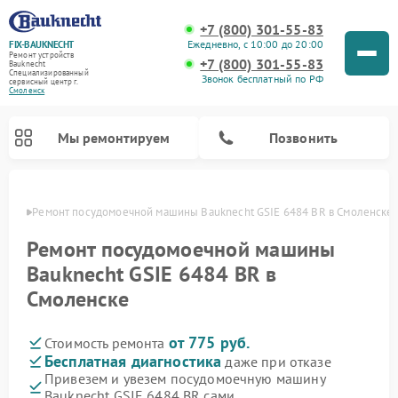
+7 (800) 301-55-83
Ежедневно, с 10:00 до 20:00
FIX-BAUKNECHT
Ремонт устройств
+7 (800) 301-55-83
Bauknecht
Специализированный
Звонок бесплатный по РФ
cервисный центр г.
Смоленск
Мы ремонтируем
Позвонить
енске
Ремонт посудомоечной машины Bauknecht GSIE 6484 BR в Смоленске
Ремонт посудомоечной машины
Bauknecht GSIE 6484 BR в
Смоленске
Ремонт варочных панелей Bauknecht
Ремонт микроволновых печей Bauknecht
Ремонт холодильников Bauknecht
Ремонт духовых шкафов Bauknecht
Ремонт стиральных машин Bauknecht
от 775 руб.
Стоимость ремонта
Бесплатная диагностика
даже при отказе
Привезем и увезем посудомоечную машину
Bauknecht GSIE 6484 BR сами