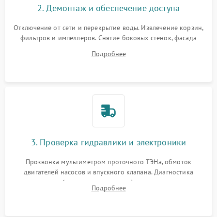
2. Демонтаж и обеспечение доступа
Отключение от сети и перекрытие воды. Извлечение корзин,
фильтров и импеллеров. Снятие боковых стенок, фасада
дверцы или нижнего поддона для прямого доступа к
Подробнее
циркуляционному насосу, ТЭНу и сливной помпе.
3. Проверка гидравлики и электроники
Прозвонка мультиметром проточного ТЭНа, обмоток
двигателей насосов и впускного клапана. Диагностика
прессостата (датчика уровня воды), датчика мутности,
Подробнее
концевика дверцы и электронного модуля управления.