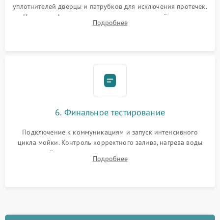
уплотнителей дверцы и патрубков для исключения протечек.
Надежная фиксация хомутов гидравлической системы,
Подробнее
сборка корпуса и установка датчика поплавка.
6. Финальное тестирование
Подключение к коммуникациям и запуск интенсивного
цикла мойки. Контроль корректного залива, нагрева воды
до нужной температуры, отсутствия посторонних шумов,
Подробнее
штатного слива и абсолютной сухости в поддоне.