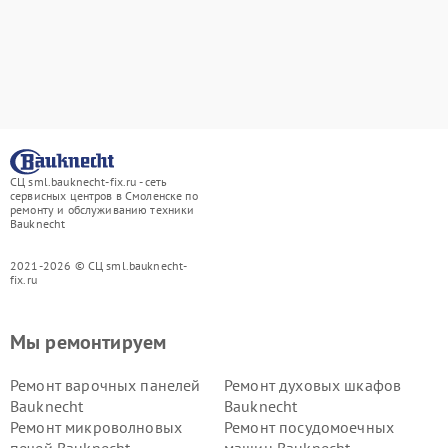
СЦ sml.bauknecht-fix.ru - сеть
сервисных центров в Смоленске по
ремонту и обслуживанию техники
Bauknecht
2021-2026 © СЦ sml.bauknecht-
fix.ru
Мы ремонтируем
Ремонт варочных панелей
Ремонт духовых шкафов
Bauknecht
Bauknecht
Ремонт микроволновых
Ремонт посудомоечных
печей Bauknecht
машин Bauknecht