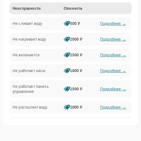
Неисправности
Стоимость
Управление
Не сливает воду
500 ₽
Подробнее →
Электропитание
Не нагревает воду
2000 ₽
Подробнее →
Датчики
Не включается
2500 ₽
Подробнее →
Нагрев
Не работает насос
1800 ₽
Подробнее →
Вода
Не работает панель
Гигиена
2500 ₽
Подробнее →
управления
Программное обеспечение
Не распыляет воду
2000 ₽
Подробнее →
Не запускается цикл
1800 ₽
Подробнее →
стирки