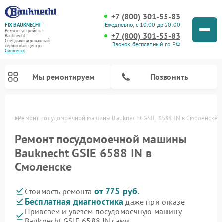
+7 (800) 301-55-83
Ежедневно, с 10:00 до 20:00
FIX-BAUKNECHT
Ремонт устройств
+7 (800) 301-55-83
Bauknecht
Специализированный
Звонок бесплатный по РФ
cервисный центр г.
Смоленск
Мы ремонтируем
Позвонить
енске
Ремонт посудомоечной машины Bauknecht GSIE 6588 IN в Смоленске
Ремонт посудомоечной машины
Bauknecht GSIE 6588 IN в
Смоленске
Ремонт варочных панелей Bauknecht
Ремонт микроволновых печей Bauknecht
Ремонт холодильников Bauknecht
Ремонт духовых шкафов Bauknecht
Ремонт стиральных машин Bauknecht
от 775 руб.
Стоимость ремонта
Бесплатная диагностика
даже при отказе
Привезем и увезем посудомоечную машину
Bauknecht GSIE 6588 IN сами