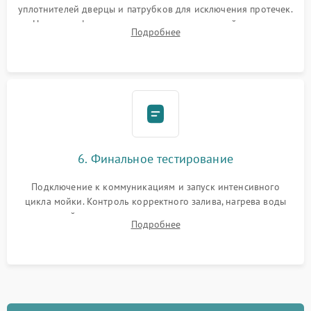
уплотнителей дверцы и патрубков для исключения протечек.
Надежная фиксация хомутов гидравлической системы,
Подробнее
сборка корпуса и установка датчика поплавка.
6. Финальное тестирование
Подключение к коммуникациям и запуск интенсивного
цикла мойки. Контроль корректного залива, нагрева воды
до нужной температуры, отсутствия посторонних шумов,
Подробнее
штатного слива и абсолютной сухости в поддоне.