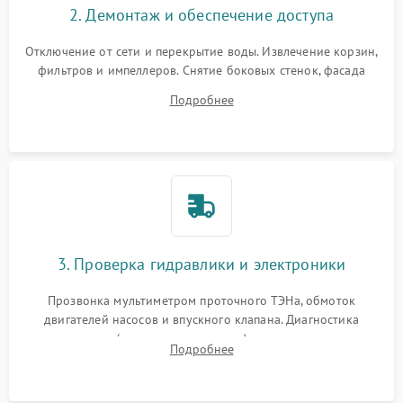
2. Демонтаж и обеспечение доступа
Отключение от сети и перекрытие воды. Извлечение корзин,
фильтров и импеллеров. Снятие боковых стенок, фасада
дверцы или нижнего поддона для прямого доступа к
Подробнее
циркуляционному насосу, ТЭНу и сливной помпе.
3. Проверка гидравлики и электроники
Прозвонка мультиметром проточного ТЭНа, обмоток
двигателей насосов и впускного клапана. Диагностика
прессостата (датчика уровня воды), датчика мутности,
Подробнее
концевика дверцы и электронного модуля управления.