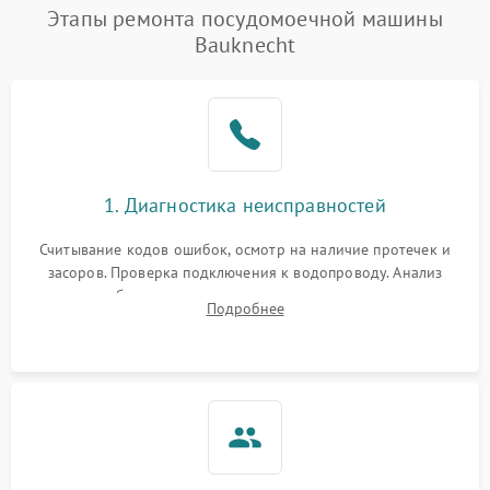
Проблемы с набором
Этапы ремонта посудомоечной машины
1800 ₽
Подробнее →
воды
Bauknecht
Не работает сушилка
2100 ₽
Подробнее →
Сбои в работе таймера
1700 ₽
Подробнее →
Проблемы с
2100 ₽
Подробнее →
1. Диагностика неисправностей
циркуляционным насосом
Считывание кодов ошибок, осмотр на наличие протечек и
засоров. Проверка подключения к водопроводу. Анализ
жалоб на отсутствие слива, нагрева, вращения
Подробнее
разбрызгивателей или срабатывание системы защиты
аквастоп.