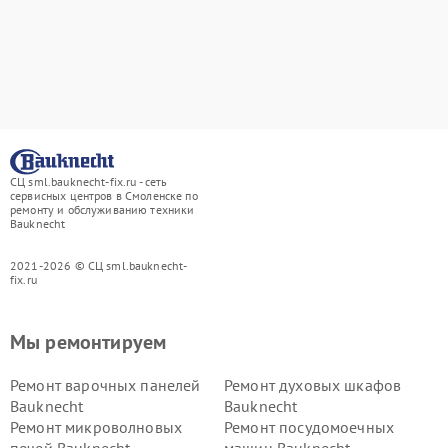
СЦ sml.bauknecht-fix.ru - сеть
сервисных центров в Смоленске по
ремонту и обслуживанию техники
Bauknecht
2021-2026 © СЦ sml.bauknecht-
fix.ru
Мы ремонтируем
Ремонт варочных панелей
Ремонт духовых шкафов
Bauknecht
Bauknecht
Ремонт микроволновых
Ремонт посудомоечных
печей Bauknecht
машин Bauknecht