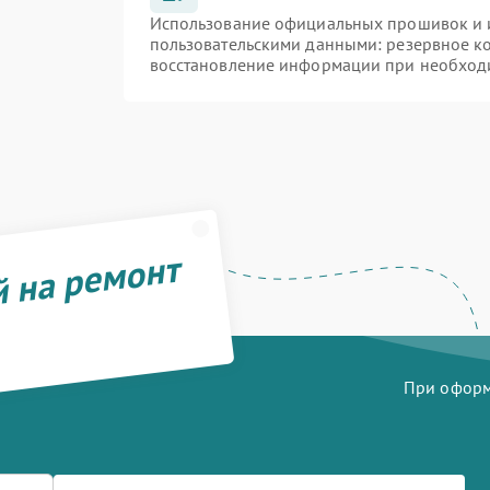
Использование официальных прошивок и и
пользовательскими данными: резервное к
восстановление информации при необход
й на ремонт
При оформл