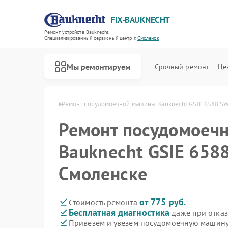
FIX-BAUKNECHT
Ремонт устройств Bauknecht
Специализированный cервисный центр г.
Смоленск
Мы ремонтируем
Срочный ремонт
Це
knecht в Смоленске
Ремонт посудомоечной машины Bauknecht GSIE 6588 SW
Ремонт посудомоеч
Bauknecht GSIE 658
Смоленске
Ремонт варочных панелей Bauknecht
Ремонт духовых шкафов Bauknecht
Ремонт микроволновых печей Bauknecht
Ремонт стиральных машин Bauknecht
Ремонт холодильников Bauknecht
от 775 руб.
Стоимость ремонта
Бесплатная диагностика
даже при отказ
Привезем и увезем посудомоечную машину